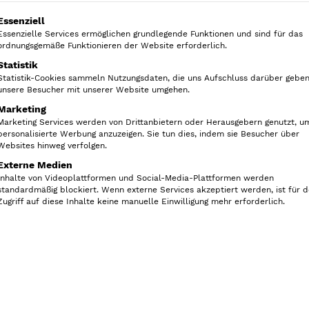
e
olgt eine Liste der Service-Gruppen, für die eine Ein
Essenziell
w
Essenzielle Services ermöglichen grundlegende Funktionen und sind für das
ordnungsgemäße Funktionieren der Website erforderlich.
ü
Statistik
r
Statistik-Cookies sammeln Nutzungsdaten, die uns Aufschluss darüber geben
z
unsere Besucher mit unserer Website umgehen.
Artikelnummer:
19519GF
g
Marketing
Kategorie:
Unkategorisiert
Marketing Services werden von Drittanbietern oder Herausgebern genutzt, u
l
personalisierte Werbung anzuzeigen. Sie tun dies, indem sie Besucher über
a
Websites hinweg verfolgen.
s
Externe Medien
Inhalte von Videoplattformen und Social-Media-Plattformen werden
1
standardmäßig blockiert. Wenn externe Services akzeptiert werden, ist für 
0
Zugriff auf diese Inhalte keine manuelle Einwilligung mehr erforderlich.
0
m
l
M
e