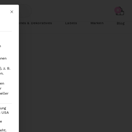
Mit diesem Button wird der Dialog geschlossen. Seine Funktionalität ist
Schönes & Dekoratives
Labels
Marken
Blog
n
hnen
0 ml
 z. B.
en.
ten
r
eller
gung
en USA
ie
eht.
nkorb