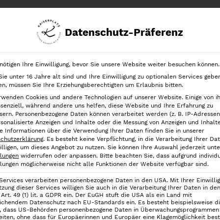
Datenschutz-Präferenz
chrank
Ordnung in der Schublade
Ordnung nach Kategorien
nötigen Ihre Einwilligung, bevor Sie unsere Website weiter besuchen können.
ie unter 16 Jahre alt sind und Ihre Einwilligung zu optionalen Services gebe
Gewürzglas 100 ml
n, müssen Sie Ihre Erziehungsberechtigten um Erlaubnis bitten.
rwenden Cookies und andere Technologien auf unserer Website. Einige von i
Gewürzglas 10
ssenziell, während andere uns helfen, diese Website und Ihre Erfahrung zu
sern.
Personenbezogene Daten können verarbeitet werden (z. B. IP-Adressen),
rsonalisierte Anzeigen und Inhalte oder die Messung von Anzeigen und Inhalt
0,50
€
e Informationen über die Verwendung Ihrer Daten finden Sie in unserer
chutzerklärung
.
Es besteht keine Verpflichtung, in die Verarbeitung Ihrer Da
inkl. 19 % MwSt.
illigen, um dieses Angebot zu nutzen.
Sie können Ihre Auswahl jederzeit unte
llungen
widerrufen oder anpassen.
Bitte beachten Sie, dass aufgrund individu
Lieferzeit:
2-3 Werktage
llungen möglicherweise nicht alle Funktionen der Website verfügbar sind.
 Services verarbeiten personenbezogene Daten in den USA. Mit Ihrer Einwilli
Vorrätig
tzung dieser Services willigen Sie auch in die Verarbeitung Ihrer Daten in d
Art. 49 (1) lit. a GDPR ein. Der EuGH stuft die USA als ein Land mit
ichendem Datenschutz nach EU-Standards ein. Es besteht beispielsweise d
, dass US-Behörden personenbezogene Daten in Überwachungsprogrammen
G
eiten, ohne dass für Europäerinnen und Europäer eine Klagemöglichkeit best
In den Ware