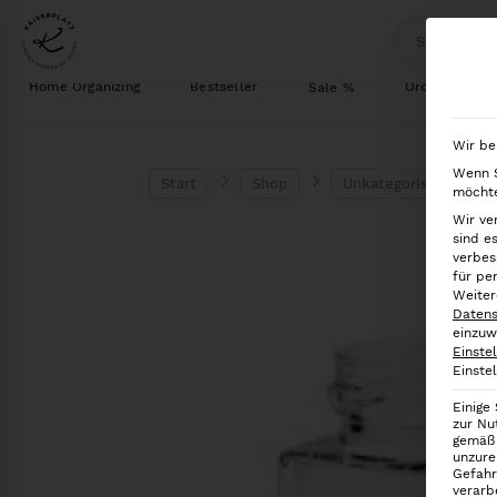
Home Organizing
Bestseller
Ordnung im S
Sale %
Wir be
Wenn S
Start
Shop
Unkategorisiert
möchte
Wir ve
sind e
verbes
für pe
Weiter
Datens
einzuw
Einste
Einste
Einige
zur Nu
gemäß 
unzure
Gefahr
verarb