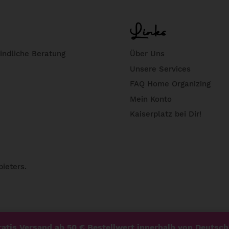
Links
indliche Beratung
Über Uns
Unsere Services
FAQ Home Organizing
Mein Konto
Kaiserplatz bei Dir!
bieters.
atis Versand ab 50 € Bestellwert innerhalb von Deutsch