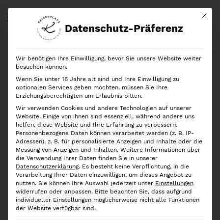
Mit di
Datenschutz-Präferenz
Start
Shop
Marken
iDesign
Eco
Wood
iDesign 2er-Set Schubladentrenner Eco Wood
Wir benötigen Ihre Einwilligung, bevor Sie unsere Website weiter
besuchen können.
Wenn Sie unter 16 Jahre alt sind und Ihre Einwilligung zu
optionalen Services geben möchten, müssen Sie Ihre
Erziehungsberechtigten um Erlaubnis bitten.
Wir verwenden Cookies und andere Technologien auf unserer
Website. Einige von ihnen sind essenziell, während andere uns
helfen, diese Website und Ihre Erfahrung zu verbessern.
Personenbezogene Daten können verarbeitet werden (z. B. IP-
Adressen), z. B. für personalisierte Anzeigen und Inhalte oder die
Messung von Anzeigen und Inhalten.
Weitere Informationen über
die Verwendung Ihrer Daten finden Sie in unserer
Datenschutzerklärung
.
Es besteht keine Verpflichtung, in die
Verarbeitung Ihrer Daten einzuwilligen, um dieses Angebot zu
nutzen.
Sie können Ihre Auswahl jederzeit unter
Einstellungen
widerrufen oder anpassen.
Bitte beachten Sie, dass aufgrund
individueller Einstellungen möglicherweise nicht alle Funktionen
der Website verfügbar sind.