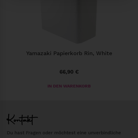
t
r
e
n
n
e
r
Yamazaki Papierkorb Rin, White
E
c
66,90
€
o
W
IN DEN WARENKORB
o
o
d
Kontakt
M
e
Du hast Fragen oder möchtest eine unverbindliche
n