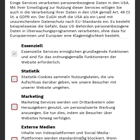
Einige Services verarbeiten personenbezogene Daten in den USA.
Mit Ihrer Einwilligung zur Nutzung dieser Services willigen Sie
auch in die Verarbeitung Ihrer Daten in den USA gemäß Art. 49 (1)
lit. a GDPR ein. Der EuGH stuft die USA als ein Land mit
unzureichendem Datenschutz nach EU-Standards ein. Es besteht
beispielsweise die Gefahr, dass US-Behörden personenbezogene
Daten in Überwachungsprogrammen verarbeiten, ohne dass für
Europäerinnen und Europäer eine Klagemöglichkeit besteht.
Es folgt eine Liste der Service-Gruppen, für die
Essenziell
Essenzielle Services ermöglichen grundlegende Funktionen
und sind für das ordnungsgemäße Funktionieren der
Website erforderlich.
Statistik
iDesign 2er-Set
Statistik-Cookies sammeln Nutzungsdaten, die uns
Aufschluss darüber geben, wie unsere Besucher mit
Schubladentrenner Eco
unserer Website umgehen.
Marketing
Wood
Marketing Services werden von Drittanbietern oder
Herausgebern genutzt, um personalisierte Werbung
anzuzeigen. Sie tun dies, indem sie Besucher über
25,90
€
Websites hinweg verfolgen.
Externe Medien
inkl. 19 % MwSt.
Inhalte von Videoplattformen und Social-Media-
Plattformen werden standardmäßig blockiert. Wenn