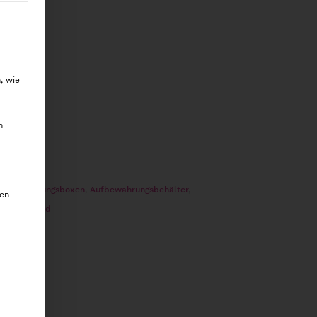
willigung erteilt werden kann. Die erste Service-Gru
nkorb
, wie
m
Aufbewahrungsboxen
,
Aufbewahrungsbehälter
,
den
n
,
Eco Wood