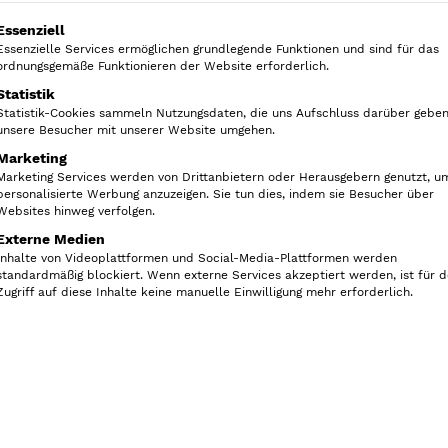
olgt eine Liste der Service-Gruppen, für die eine Ein
Essenziell
Vorrätig
Essenzielle Services ermöglichen grundlegende Funktionen und sind für das
ordnungsgemäße Funktionieren der Website erforderlich.
Statistik
i
In den Ware
Statistik-Cookies sammeln Nutzungsdaten, die uns Aufschluss darüber geben
D
unsere Besucher mit unserer Website umgehen.
e
Marketing
s
Marketing Services werden von Drittanbietern oder Herausgebern genutzt, u
personalisierte Werbung anzuzeigen. Sie tun dies, indem sie Besucher über
i
Websites hinweg verfolgen.
g
Externe Medien
Artikelnummer:
33590EU
n
Inhalte von Videoplattformen und Social-Media-Plattformen werden
Kategorien:
Ordnung im Schrank
,
standardmäßig blockiert. Wenn externe Services akzeptiert werden, ist für 
E
Zugriff auf diese Inhalte keine manuelle Einwilligung mehr erforderlich.
Badezimmer
,
Kinderzimmer
,
iDesig
c
o
W
o
o