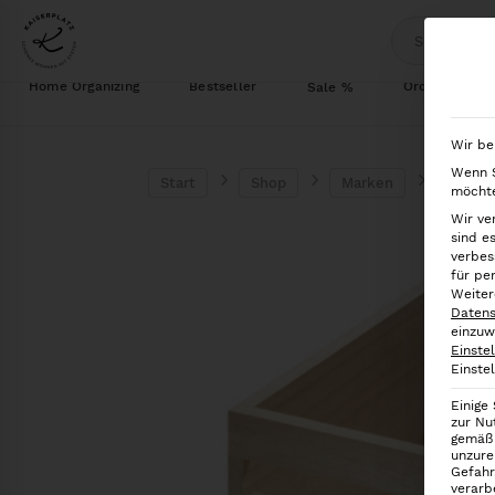
Home Organizing
Bestseller
Ordnung im S
Sale %
Wir be
Wenn S
Start
Shop
Marken
iDesig
möchte
Wir ve
sind e
verbes
für pe
Weiter
Datens
einzuw
Einste
Einste
Einige
zur Nu
gemäß 
unzure
Gefahr
verarb