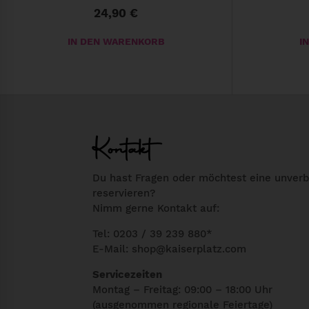
w
24,90
€
e
IN DEN WARENKORB
I
i
s
D
t
i
m
e
e
s
Kontakt
h
e
r
s
e
Du hast Fragen oder möchtest eine unverb
P
reservieren?
r
r
Nimm gerne Kontakt auf:
e
o
V
Tel: 0203 / 39 239 880*
d
E-Mail:
shop@kaiserplatz.com
a
u
r
k
Servicezeiten
i
Montag – Freitag: 09:00 – 18:00 Uhr
t
(ausgenommen regionale Feiertage)
a