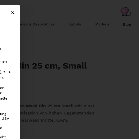
Mit diesem Button wird der Dialog geschlossen. Seine Funktionalität ist
Schönes & Dekoratives
Labels
Marken
Blog
n
hnen
ood Bin 25 cm, Small
 z. B.
en.
ten
r
eller
ehälter
Eco Wood Bin
25 cm Small
mit einer
ür die Organisation von hohen Gegenständen,
gung
en USA
ions und Haarwaschmittel u.v.m.
ie
eht.