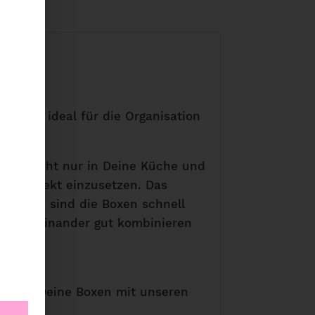
 cm ist ideal für die Organisation
.
sicht nicht nur in Deine Küche und
ie perfekt einzusetzen. Das
n Griffe sind die Boxen schnell
h untereinander gut kombinieren
wir Dir Deine Boxen mit unseren