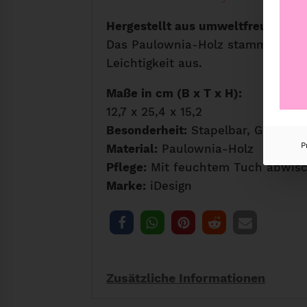
Hergestellt aus umweltfreundlic
Das Paulownia-Holz stammt aus na
Leichtigkeit aus.
Maße in cm (B x T x H):
12,7 x 25,4 x 15,2
Besonderheit:
Stapelbar, Griffmul
P
Material:
Paulownia-Holz
Pflege:
Mit feuchtem Tuch abwis
Marke:
iDesign
Zusätzliche Informationen