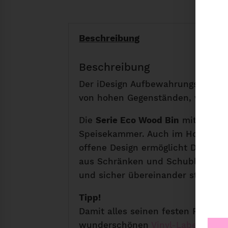
Beschreibung
Beschreibung
Der iDesign Aufbewahrungsbehält
von hohen Gegenständen, wie Flas
Die
Serie Eco Wood Bin
mit ihren 
Speisekammer. Auch im Home Offic
offene Design ermöglicht Dir eine
aus Schränken und Schubladen her
und sicher übereinander stapeln.
Tipp!
Damit alles seinen festen Platz h
wunderschönen
Vinyl-Labels
zu be