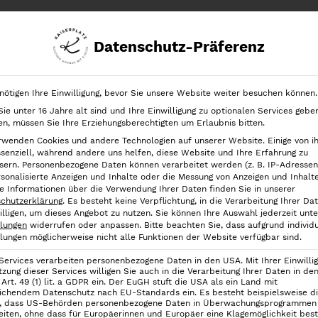
Datenschutz-Präferenz
chrank
Ordnung in der Schublade
Ordnung nach Kategorien
nötigen Ihre Einwilligung, bevor Sie unsere Website weiter besuchen können.
ie unter 16 Jahre alt sind und Ihre Einwilligung zu optionalen Services gebe
n
Eco Wood
iDesign Eco Wood Bin 25 cm, Small
n, müssen Sie Ihre Erziehungsberechtigten um Erlaubnis bitten.
rwenden Cookies und andere Technologien auf unserer Website. Einige von i
iDesign Eco W
ssenziell, während andere uns helfen, diese Website und Ihre Erfahrung zu
sern.
Personenbezogene Daten können verarbeitet werden (z. B. IP-Adressen),
rsonalisierte Anzeigen und Inhalte oder die Messung von Anzeigen und Inhalt
16,90
€
e Informationen über die Verwendung Ihrer Daten finden Sie in unserer
chutzerklärung
.
Es besteht keine Verpflichtung, in die Verarbeitung Ihrer Da
inkl. 19 % MwSt.
illigen, um dieses Angebot zu nutzen.
Sie können Ihre Auswahl jederzeit unte
llungen
widerrufen oder anpassen.
Bitte beachten Sie, dass aufgrund individu
llungen möglicherweise nicht alle Funktionen der Website verfügbar sind.
Der iDesign Aufbewahrungsb
Höhe von 15,2 cm ist ideal f
 Services verarbeiten personenbezogene Daten in den USA. Mit Ihrer Einwilli
tzung dieser Services willigen Sie auch in die Verarbeitung Ihrer Daten in d
wie Flaschen, Spaghetti, Lot
Art. 49 (1) lit. a GDPR ein. Der EuGH stuft die USA als ein Land mit
ichendem Datenschutz nach EU-Standards ein. Es besteht beispielsweise d
, dass US-Behörden personenbezogene Daten in Überwachungsprogrammen
Lieferzeit:
2-3 Werktage
eiten, ohne dass für Europäerinnen und Europäer eine Klagemöglichkeit best