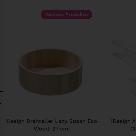
Weitere Produkte
D
i
e
s
e
s
P
r
o
d
u
iDesign Drehteller Lazy Susan Eco
iDesign 
k
Wood, 27 cm
Cl
t