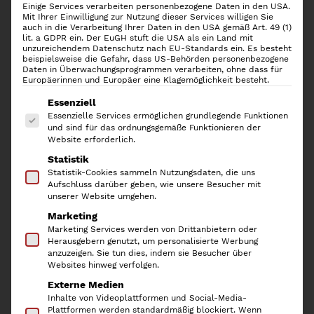
Einige Services verarbeiten personenbezogene Daten in den USA.
Mit Ihrer Einwilligung zur Nutzung dieser Services willigen Sie
auch in die Verarbeitung Ihrer Daten in den USA gemäß Art. 49 (1)
lit. a GDPR ein. Der EuGH stuft die USA als ein Land mit
unzureichendem Datenschutz nach EU-Standards ein. Es besteht
beispielsweise die Gefahr, dass US-Behörden personenbezogene
Daten in Überwachungsprogrammen verarbeiten, ohne dass für
Europäerinnen und Europäer eine Klagemöglichkeit besteht.
Es folgt eine Liste der Service-Gruppen, für die
Essenziell
Essenzielle Services ermöglichen grundlegende Funktionen
und sind für das ordnungsgemäße Funktionieren der
Website erforderlich.
Statistik
12er-Set Gewürzgläser
Statistik-Cookies sammeln Nutzungsdaten, die uns
Aufschluss darüber geben, wie unsere Besucher mit
Quadrat, Gold
unserer Website umgehen.
Marketing
Marketing Services werden von Drittanbietern oder
19,90
€
Herausgebern genutzt, um personalisierte Werbung
anzuzeigen. Sie tun dies, indem sie Besucher über
inkl. 19 % MwSt.
Websites hinweg verfolgen.
Externe Medien
Die
Gewürzgläser QUADRAT
aus Klarglas haben ein
Inhalte von Videoplattformen und Social-Media-
Volumen von ca. 150 ml und werden in einem Set mit 12
Plattformen werden standardmäßig blockiert. Wenn