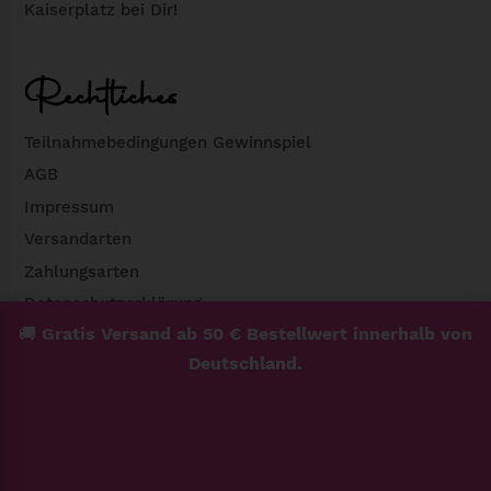
Kaiserplatz bei Dir!
Rechtliches
Teilnahmebedingungen Gewinnspiel
AGB
Impressum
Versandarten
Zahlungsarten
Datenschutzerklärung
🚚
Gratis Versand ab 50 € Bestellwert innerhalb von
Widerrufsbelehrung & Widerrufsformular
Deutschland.