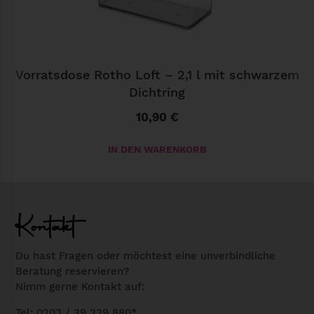
G
o
l
d
Vorratsdose Rotho Loft – 2,1 l mit schwarzem
M
Dichtring
e
10,90
€
n
g
IN DEN WARENKORB
e
Kontakt
Du hast Fragen oder möchtest eine unverbindliche
Beratung reservieren?
Nimm gerne Kontakt auf:
Tel: 0203 / 39 239 880*