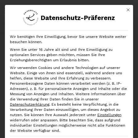
Mit di
Datenschutz-Präferenz
Start
Shop
Geschenkideen
Eulenschnitt
4er-Set Glasstrohhalme “Sommer”
Wir benötigen Ihre Einwilligung, bevor Sie unsere Website weiter
besuchen können.
Wenn Sie unter 16 Jahre alt sind und Ihre Einwilligung zu
optionalen Services geben möchten, müssen Sie Ihre
Erziehungsberechtigten um Erlaubnis bitten.
Wir verwenden Cookies und andere Technologien auf unserer
Website. Einige von ihnen sind essenziell, während andere uns
helfen, diese Website und Ihre Erfahrung zu verbessern.
Personenbezogene Daten können verarbeitet werden (z. B. IP-
Adressen), z. B. für personalisierte Anzeigen und Inhalte oder die
Messung von Anzeigen und Inhalten.
Weitere Informationen über
die Verwendung Ihrer Daten finden Sie in unserer
Datenschutzerklärung
.
Es besteht keine Verpflichtung, in die
Verarbeitung Ihrer Daten einzuwilligen, um dieses Angebot zu
nutzen.
Sie können Ihre Auswahl jederzeit unter
Einstellungen
widerrufen oder anpassen.
Bitte beachten Sie, dass aufgrund
individueller Einstellungen möglicherweise nicht alle Funktionen
der Website verfügbar sind.