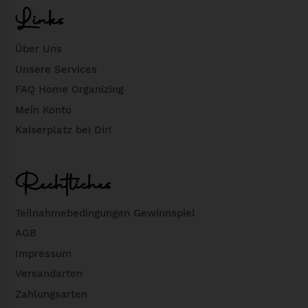
Links
a
m
u
e
Über Uns
f
h
Unsere Services
.
r
FAQ Home Organizing
D
e
i
r
Mein Konto
e
e
Kaiserplatz bei Dir!
O
V
p
a
Rechtliches
t
r
i
i
Teilnahmebedingungen Gewinnspiel
o
a
AGB
n
n
Impressum
e
t
Versandarten
n
e
k
Zahlungsarten
n