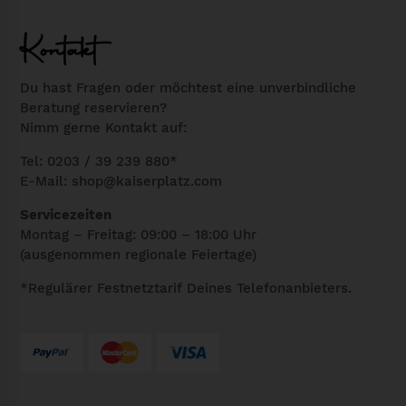
t
i
m
m
e
Kontakt
m
e
s
e
h
e
Du hast Fragen oder möchtest eine unverbindliche
r
Beratung reservieren?
r
s
"
Nimm gerne Kontakt auf:
e
P
M
r
r
Tel: 0203 / 39 239 880*
e
E-Mail:
shop@kaiserplatz.com
e
o
n
V
d
Servicezeiten
g
a
u
Montag – Freitag: 09:00 – 18:00 Uhr
e
(ausgenommen regionale Feiertage)
r
k
i
t
*Regulärer Festnetztarif Deines Telefonanbieters.
a
w
n
e
t
i
e
s
n
t