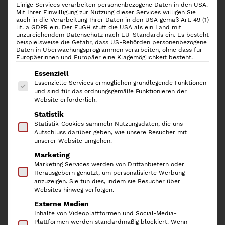
Einige Services verarbeiten personenbezogene Daten in den USA.
Mit Ihrer Einwilligung zur Nutzung dieser Services willigen Sie
auch in die Verarbeitung Ihrer Daten in den USA gemäß Art. 49 (1)
lit. a GDPR ein. Der EuGH stuft die USA als ein Land mit
unzureichendem Datenschutz nach EU-Standards ein. Es besteht
beispielsweise die Gefahr, dass US-Behörden personenbezogene
Daten in Überwachungsprogrammen verarbeiten, ohne dass für
Europäerinnen und Europäer eine Klagemöglichkeit besteht.
Es folgt eine Liste der Service-Gruppen, für die
Essenziell
Essenzielle Services ermöglichen grundlegende Funktionen
und sind für das ordnungsgemäße Funktionieren der
Website erforderlich.
Statistik
Eulenschnitt 4er-Set
Statistik-Cookies sammeln Nutzungsdaten, die uns
Aufschluss darüber geben, wie unsere Besucher mit
Glasstrohhalme “Sommer”
unserer Website umgehen.
Marketing
Marketing Services werden von Drittanbietern oder
U
A
9,90
€
6,93
€
Herausgebern genutzt, um personalisierte Werbung
anzuzeigen. Sie tun dies, indem sie Besucher über
r
k
inkl. 19 % MwSt.
Websites hinweg verfolgen.
s
t
Externe Medien
p
u
Mit dem
4er-Set Glasstrohhalme “Sommer” von
Inhalte von Videoplattformen und Social-Media-
Eulenschnitt
hast Du die perfekte nachhaltige und
Plattformen werden standardmäßig blockiert. Wenn