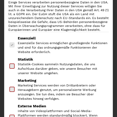
Einige Services verarbeiten personenbezogene Daten in den USA.
Mit Ihrer Einwilligung zur Nutzung dieser Services willigen Sie
auch in die Verarbeitung Ihrer Daten in den USA gemäß Art. 49 (1)
lit. a GDPR ein. Der EuGH stuft die USA als ein Land mit
unzureichendem Datenschutz nach EU-Standards ein. Es besteht
beispielsweise die Gefahr, dass US-Behörden personenbezogene
Daten in Überwachungsprogrammen verarbeiten, ohne dass für
Greenleaf Duftsachet Slim,
Europäerinnen und Europäer eine Klagemöglichkeit besteht.
Classic Linen
Es folgt eine Liste der Service-Gruppen, für die
Essenziell
Essenzielle Services ermöglichen grundlegende Funktionen
und sind für das ordnungsgemäße Funktionieren der
4,90
€
Website erforderlich.
Statistik
inkl. 19 % MwSt.
Statistik-Cookies sammeln Nutzungsdaten, die uns
Aufschluss darüber geben, wie unsere Besucher mit
Classic Linen – Fresh & Clean! Unser Liebling für
unserer Website umgehen.
Wäscheschrank und Bad.
Marketing
Marketing Services werden von Drittanbietern oder
Mit den
Duft Sachets
von
Greenleaf
zauberst Du dezent
Herausgebern genutzt, um personalisierte Werbung
und unaufdringlich einen wunderbaren Duft in Deine
anzuzeigen. Sie tun dies, indem sie Besucher über
Websites hinweg verfolgen.
Räume. Wir lieben Sie vor allem im Kleider- und
Externe Medien
Wäscheschrank, wo sie nicht nur einen zarten Duft
Inhalte von Videoplattformen und Social-Media-
versprühen, sondern auch
effektiv Motten von Deinen
Plattformen werden standardmäßig blockiert. Wenn