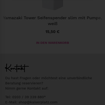
s
s
i
Yamazaki Tower Seifenspender slim mit Pumpe,
weiß
c
L
15,50
€
i
n
IN DEN WARENKORB
e
n
M
Kontakt
e
n
Du hast Fragen oder möchtest eine unverbindliche
g
Beratung reservieren?
e
Nimm gerne Kontakt auf:
Tel: 0203 / 39 239 880*
E-Mail:
shop@kaiserplatz.com