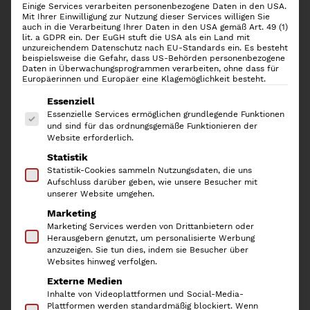
Einige Services verarbeiten personenbezogene Daten in den USA.
Mit Ihrer Einwilligung zur Nutzung dieser Services willigen Sie
auch in die Verarbeitung Ihrer Daten in den USA gemäß Art. 49 (1)
lit. a GDPR ein. Der EuGH stuft die USA als ein Land mit
unzureichendem Datenschutz nach EU-Standards ein. Es besteht
beispielsweise die Gefahr, dass US-Behörden personenbezogene
Daten in Überwachungsprogrammen verarbeiten, ohne dass für
Öl- & Essigflaschen Style B,
Europäerinnen und Europäer eine Klagemöglichkeit besteht.
Silber
Es folgt eine Liste der Service-Gruppen, für die
Essenziell
Essenzielle Services ermöglichen grundlegende Funktionen
und sind für das ordnungsgemäße Funktionieren der
9,90
€
Website erforderlich.
Statistik
inkl. 19 % MwSt.
Statistik-Cookies sammeln Nutzungsdaten, die uns
Aufschluss darüber geben, wie unsere Besucher mit
Die mattschwarz beschichteten Öl- & Essigflaschen der
unserer Website umgehen.
Serie STYLE B gibt es in 2 Größen. Die Flaschen werden
Marketing
mit einem silbernen Verschluss geliefert. Der Preis
Marketing Services werden von Drittanbietern oder
Herausgebern genutzt, um personalisierte Werbung
bezieht sich auf eine Flasche.
anzuzeigen. Sie tun dies, indem sie Besucher über
Websites hinweg verfolgen.
Lieferzeit:
2-3 Werktage
Externe Medien
Inhalte von Videoplattformen und Social-Media-
1 × Öl- & Essigflaschen Style B
Plattformen werden standardmäßig blockiert. Wenn