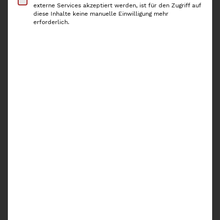
externe Services akzeptiert werden, ist für den Zugriff auf
Größe
diese Inhalte keine manuelle Einwilligung mehr
erforderlich.
Vorrätig
1 × Schraubverschluss GPI 28 für
Flaschen - Silber
Vorrätig
Vorrätig
Ö
In den Warenkorb
l
-
&