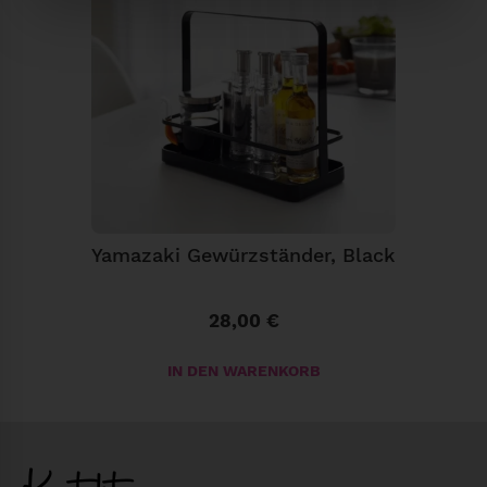
e
B
,
S
i
l
b
e
r
Yamazaki Gewürzständer, Black
M
e
28,00
€
n
g
IN DEN WARENKORB
e