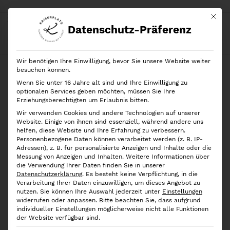
Mit di
Datenschutz-Präferenz
Start
Shop
Marken
iDesign
iDesign Aufbewahrungsbehälter Binz 4
Wir benötigen Ihre Einwilligung, bevor Sie unsere Website weiter
Ausverkauft!
besuchen können.
Wenn Sie unter 16 Jahre alt sind und Ihre Einwilligung zu
optionalen Services geben möchten, müssen Sie Ihre
Erziehungsberechtigten um Erlaubnis bitten.
Wir verwenden Cookies und andere Technologien auf unserer
Website. Einige von ihnen sind essenziell, während andere uns
helfen, diese Website und Ihre Erfahrung zu verbessern.
Personenbezogene Daten können verarbeitet werden (z. B. IP-
Adressen), z. B. für personalisierte Anzeigen und Inhalte oder die
Messung von Anzeigen und Inhalten.
Weitere Informationen über
die Verwendung Ihrer Daten finden Sie in unserer
Datenschutzerklärung
.
Es besteht keine Verpflichtung, in die
Verarbeitung Ihrer Daten einzuwilligen, um dieses Angebot zu
nutzen.
Sie können Ihre Auswahl jederzeit unter
Einstellungen
widerrufen oder anpassen.
Bitte beachten Sie, dass aufgrund
individueller Einstellungen möglicherweise nicht alle Funktionen
der Website verfügbar sind.