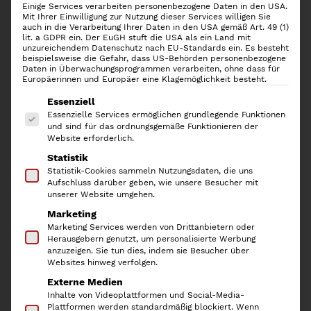
Einige Services verarbeiten personenbezogene Daten in den USA.
Mit Ihrer Einwilligung zur Nutzung dieser Services willigen Sie
auch in die Verarbeitung Ihrer Daten in den USA gemäß Art. 49 (1)
lit. a GDPR ein. Der EuGH stuft die USA als ein Land mit
unzureichendem Datenschutz nach EU-Standards ein. Es besteht
beispielsweise die Gefahr, dass US-Behörden personenbezogene
Daten in Überwachungsprogrammen verarbeiten, ohne dass für
Europäerinnen und Europäer eine Klagemöglichkeit besteht.
Es folgt eine Liste der Service-Gruppen, für die
Essenziell
Essenzielle Services ermöglichen grundlegende Funktionen
und sind für das ordnungsgemäße Funktionieren der
Website erforderlich.
Statistik
iDesign
Statistik-Cookies sammeln Nutzungsdaten, die uns
Aufschluss darüber geben, wie unsere Besucher mit
Aufbewahrungsbehälter Binz
unserer Website umgehen.
Marketing
4
Marketing Services werden von Drittanbietern oder
Herausgebern genutzt, um personalisierte Werbung
anzuzeigen. Sie tun dies, indem sie Besucher über
16,90
€
Websites hinweg verfolgen.
Externe Medien
inkl. 19 % MwSt.
Inhalte von Videoplattformen und Social-Media-
Plattformen werden standardmäßig blockiert. Wenn