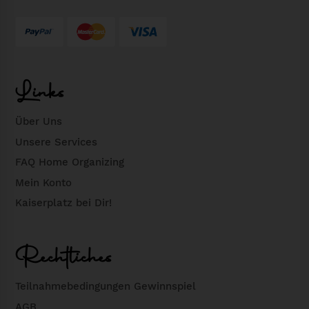
i
:
s
8
w
,
a
9
Links
r
0
:
Über Uns
1
€
0
.
Unsere Services
,
FAQ Home Organizing
9
Mein Konto
0
Kaiserplatz bei Dir!
€
Rechtliches
Teilnahmebedingungen Gewinnspiel
AGB