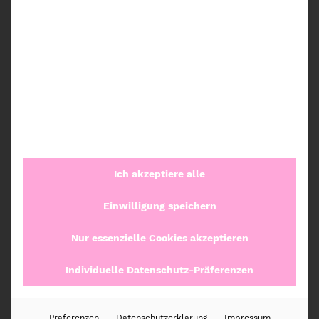
Artikelnummer:
63132EU
Kategorien:
Ordnung im Schrank
,
Aufbewahrungsbehälter
,
Binz
,
iDesign
Ich akzeptiere alle
Beschreibung
Einwilligung speichern
Zusätzliche Informationen
Nur essenzielle Cookies akzeptieren
Individuelle Datenschutz-Präferenzen
Rezensionen (0)
Präferenzen
Datenschutzerklärung
Impressum