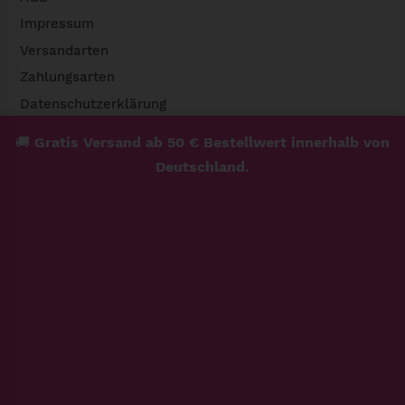
Impressum
Versandarten
Zahlungsarten
Datenschutzerklärung
Widerrufsbelehrung & Widerrufsformular
🚚
Gratis Versand ab 50 € Bestellwert innerhalb von
Deutschland.