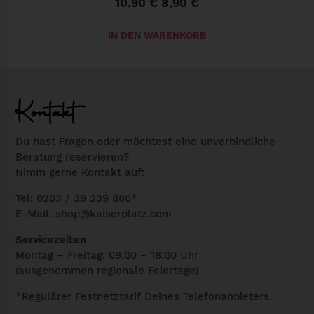
10,90
€
8,90
€
U
A
r
k
IN DEN WARENKORB
s
t
p
u
r
e
ü
l
Kontakt
n
l
g
e
Du hast Fragen oder möchtest eine unverbindliche
l
r
Beratung reservieren?
Nimm gerne Kontakt auf:
i
P
c
r
Tel: 0203 / 39 239 880*
h
e
E-Mail:
shop@kaiserplatz.com
e
i
Servicezeiten
r
s
Montag – Freitag: 09:00 – 18:00 Uhr
P
i
(ausgenommen regionale Feiertage)
r
s
*Regulärer Festnetztarif Deines Telefonanbieters.
e
t