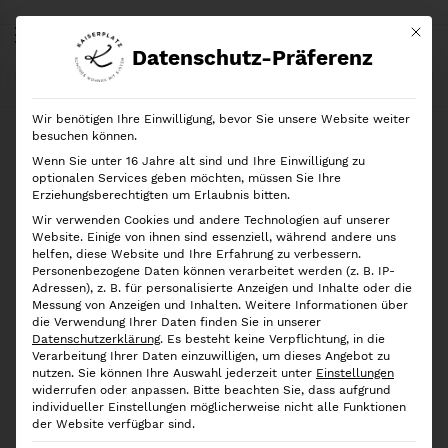
Mit di
Datenschutz-Präferenz
Start
Shop
Marken
Rösle
Rösle
Frischhaltedeckel aus Glas, Ø 24 cm
Wir benötigen Ihre Einwilligung, bevor Sie unsere Website weiter
Ausverkauft!
besuchen können.
Wenn Sie unter 16 Jahre alt sind und Ihre Einwilligung zu
optionalen Services geben möchten, müssen Sie Ihre
Erziehungsberechtigten um Erlaubnis bitten.
Wir verwenden Cookies und andere Technologien auf unserer
Website. Einige von ihnen sind essenziell, während andere uns
helfen, diese Website und Ihre Erfahrung zu verbessern.
Personenbezogene Daten können verarbeitet werden (z. B. IP-
Adressen), z. B. für personalisierte Anzeigen und Inhalte oder die
Messung von Anzeigen und Inhalten.
Weitere Informationen über
die Verwendung Ihrer Daten finden Sie in unserer
Datenschutzerklärung
.
Es besteht keine Verpflichtung, in die
Verarbeitung Ihrer Daten einzuwilligen, um dieses Angebot zu
nutzen.
Sie können Ihre Auswahl jederzeit unter
Einstellungen
widerrufen oder anpassen.
Bitte beachten Sie, dass aufgrund
individueller Einstellungen möglicherweise nicht alle Funktionen
der Website verfügbar sind.