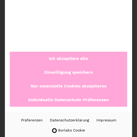
Artikelnummer:
15732RS
Kategorien:
Ordnung nach Kategorien
,
Kochen
,
Rösle
Beschreibung
Ich akzeptiere alle
Zusätzliche Informationen
Einwilligung speichern
Rezensionen (0)
Nur essenzielle Cookies akzeptieren
Individuelle Datenschutz-Präferenzen
Weitere Produkte
Präferenzen
Datenschutzerklärung
Impressum
Borlabs Cookie