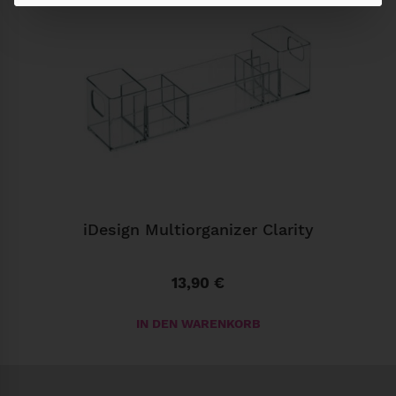
iDesign Multiorganizer Clarity
13,90
€
IN DEN WARENKORB