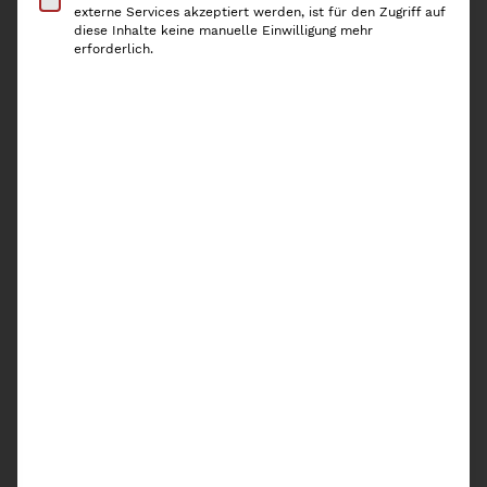
externe Services akzeptiert werden, ist für den Zugriff auf
oder Töpfe zu praktischen Frischhaltebehältern – ein
diese Inhalte keine manuelle Einwilligung mehr
Umfüllen ist somit nicht nötig.
erforderlich.
Ausverkauft!
In die Warteliste eintragen
Ich akzeptiere die Inhalte der
Datenschutzerklärung
von Kaiserplatz und
möchte benachrichtigt werden, wenn dieses
Produkt wieder vorrätig ist.