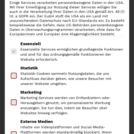
Einige Services verarbeiten personenbezogene Daten in den USA.
Mit Ihrer Einwilligung zur Nutzung dieser Services willigen Sie
auch in die Verarbeitung Ihrer Daten in den USA gemäß Art. 49 (1)
lit. a GDPR ein. Der EuGH stuft die USA als ein Land mit
unzureichendem Datenschutz nach EU-Standards ein. Es besteht
beispielsweise die Gefahr, dass US-Behörden personenbezogene
Daten in Überwachungsprogrammen verarbeiten, ohne dass für
Europäerinnen und Europäer eine Klagemöglichkeit besteht.
Es folgt eine Liste der Service-Gruppen, für die
Essenziell
Essenzielle Services ermöglichen grundlegende Funktionen
und sind für das ordnungsgemäße Funktionieren der
Website erforderlich.
Statistik
Rösle Frischhaltedeckel aus
Statistik-Cookies sammeln Nutzungsdaten, die uns
Aufschluss darüber geben, wie unsere Besucher mit
Glas, Ø 24 cm
unserer Website umgehen.
Marketing
Marketing Services werden von Drittanbietern oder
24,95
€
Herausgebern genutzt, um personalisierte Werbung
anzuzeigen. Sie tun dies, indem sie Besucher über
inkl. 19 % MwSt.
Websites hinweg verfolgen.
Externe Medien
Der
Rösle Frischhaltedeckel
ist
aus gehärtetem Glas mit
Inhalte von Videoplattformen und Social-Media-
Silikonrand gefertigt und macht herkömmliche Schüsseln
Plattformen werden standardmäßig blockiert. Wenn