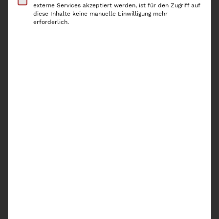
Ausverkauft!
externe Services akzeptiert werden, ist für den Zugriff auf
diese Inhalte keine manuelle Einwilligung mehr
In die Warteliste eintragen
erforderlich.
Ich akzeptiere die Inhalte der
Datenschutzerklärung
von Kaiserplatz und
möchte benachrichtigt werden, wenn dieses
Produkt wieder vorrätig ist.
Artikelnummer:
12987RS
Kategorien:
Ordnung nach Kategorien
,
Kochen
,
Rösle