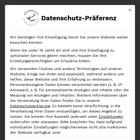
Mit di
Datenschutz-Präferenz
Start
Shop
Marken
Rösle
Rösle
Gourmetzange Silikon
Wir benötigen Ihre Einwilligung, bevor Sie unsere Website weiter
Ausverkauft!
besuchen können.
Wenn Sie unter 16 Jahre alt sind und Ihre Einwilligung zu
optionalen Services geben möchten, müssen Sie Ihre
Erziehungsberechtigten um Erlaubnis bitten.
Wir verwenden Cookies und andere Technologien auf unserer
Website. Einige von ihnen sind essenziell, während andere uns
helfen, diese Website und Ihre Erfahrung zu verbessern.
Personenbezogene Daten können verarbeitet werden (z. B. IP-
Adressen), z. B. für personalisierte Anzeigen und Inhalte oder die
Messung von Anzeigen und Inhalten.
Weitere Informationen über
die Verwendung Ihrer Daten finden Sie in unserer
Datenschutzerklärung
.
Es besteht keine Verpflichtung, in die
Verarbeitung Ihrer Daten einzuwilligen, um dieses Angebot zu
nutzen.
Sie können Ihre Auswahl jederzeit unter
Einstellungen
widerrufen oder anpassen.
Bitte beachten Sie, dass aufgrund
individueller Einstellungen möglicherweise nicht alle Funktionen
der Website verfügbar sind.