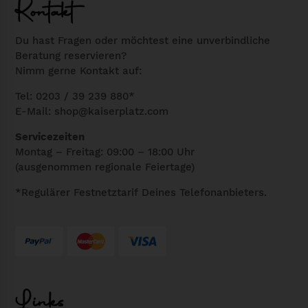
Kontakt
n
l
g
e
Du hast Fragen oder möchtest eine unverbindliche
l
r
Beratung reservieren?
Nimm gerne Kontakt auf:
i
P
c
r
Tel: 0203 / 39 239 880*
h
e
E-Mail:
shop@kaiserplatz.com
e
i
Servicezeiten
r
s
Montag – Freitag: 09:00 – 18:00 Uhr
P
i
(ausgenommen regionale Feiertage)
r
s
*Regulärer Festnetztarif Deines Telefonanbieters.
e
t
i
:
s
1
w
7
a
,
Links
r
4