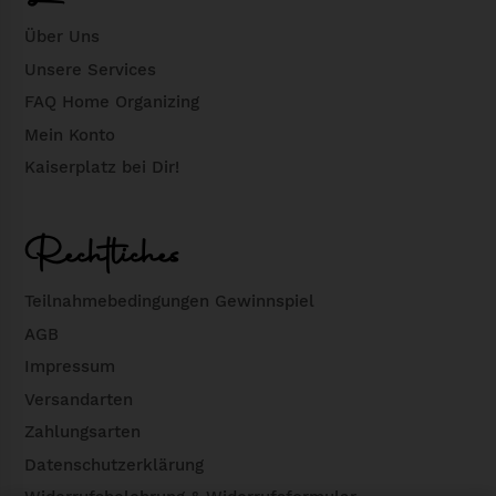
:
7
Über Uns
2
4
€
Unsere Services
,
.
FAQ Home Organizing
9
Mein Konto
5
Kaiserplatz bei Dir!
€
Rechtliches
Teilnahmebedingungen Gewinnspiel
AGB
Impressum
Versandarten
Zahlungsarten
Datenschutzerklärung