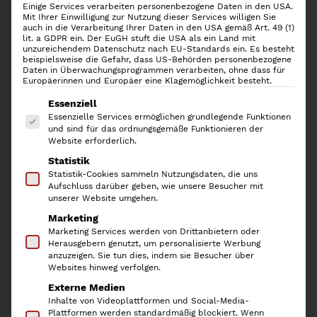
Einige Services verarbeiten personenbezogene Daten in den USA.
Mit Ihrer Einwilligung zur Nutzung dieser Services willigen Sie
auch in die Verarbeitung Ihrer Daten in den USA gemäß Art. 49 (1)
lit. a GDPR ein. Der EuGH stuft die USA als ein Land mit
unzureichendem Datenschutz nach EU-Standards ein. Es besteht
beispielsweise die Gefahr, dass US-Behörden personenbezogene
Daten in Überwachungsprogrammen verarbeiten, ohne dass für
Europäerinnen und Europäer eine Klagemöglichkeit besteht.
Es folgt eine Liste der Service-Gruppen, für die
Essenziell
Essenzielle Services ermöglichen grundlegende Funktionen
und sind für das ordnungsgemäße Funktionieren der
Website erforderlich.
Statistik
Rösle Pfannenwender Silikon
Statistik-Cookies sammeln Nutzungsdaten, die uns
Aufschluss darüber geben, wie unsere Besucher mit
unserer Website umgehen.
U
A
29,95
€
20,97
€
Marketing
Marketing Services werden von Drittanbietern oder
r
k
inkl. 19 % MwSt.
Herausgebern genutzt, um personalisierte Werbung
s
t
anzuzeigen. Sie tun dies, indem sie Besucher über
Websites hinweg verfolgen.
p
u
Der
Rösle Pfannenwender
besticht durch sein
Externe Medien
ansprechendes Design, herausragende Qualität und
r
e
Inhalte von Videoplattformen und Social-Media-
seiner praktischen Edelstahl-Silikon-Verbindung. Der
ü
l
Plattformen werden standardmäßig blockiert. Wenn