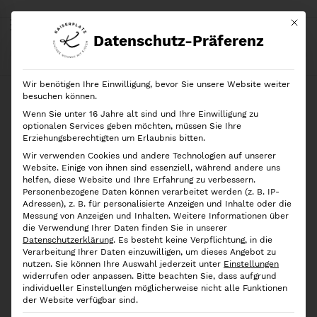
Mit di
Datenschutz-Präferenz
Start
Shop
Marken
Rösle
Rösle
Pfannenwender Silikon
Wir benötigen Ihre Einwilligung, bevor Sie unsere Website weiter
Ausverkauft!
besuchen können.
Wenn Sie unter 16 Jahre alt sind und Ihre Einwilligung zu
optionalen Services geben möchten, müssen Sie Ihre
Erziehungsberechtigten um Erlaubnis bitten.
Wir verwenden Cookies und andere Technologien auf unserer
Website. Einige von ihnen sind essenziell, während andere uns
helfen, diese Website und Ihre Erfahrung zu verbessern.
Personenbezogene Daten können verarbeitet werden (z. B. IP-
Adressen), z. B. für personalisierte Anzeigen und Inhalte oder die
Messung von Anzeigen und Inhalten.
Weitere Informationen über
die Verwendung Ihrer Daten finden Sie in unserer
Datenschutzerklärung
.
Es besteht keine Verpflichtung, in die
Verarbeitung Ihrer Daten einzuwilligen, um dieses Angebot zu
nutzen.
Sie können Ihre Auswahl jederzeit unter
Einstellungen
widerrufen oder anpassen.
Bitte beachten Sie, dass aufgrund
individueller Einstellungen möglicherweise nicht alle Funktionen
der Website verfügbar sind.