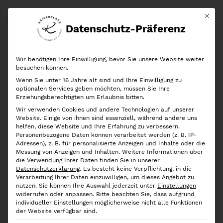
Mit di
Datenschutz-Präferenz
Start
Shop
Marken
Rotho
Rotho
Aufbewahrungsbox BRISEN 4,5l Weiß
Wir benötigen Ihre Einwilligung, bevor Sie unsere Website weiter
besuchen können.
Wenn Sie unter 16 Jahre alt sind und Ihre Einwilligung zu
optionalen Services geben möchten, müssen Sie Ihre
Erziehungsberechtigten um Erlaubnis bitten.
Wir verwenden Cookies und andere Technologien auf unserer
Website. Einige von ihnen sind essenziell, während andere uns
helfen, diese Website und Ihre Erfahrung zu verbessern.
Personenbezogene Daten können verarbeitet werden (z. B. IP-
Adressen), z. B. für personalisierte Anzeigen und Inhalte oder die
Messung von Anzeigen und Inhalten.
Weitere Informationen über
die Verwendung Ihrer Daten finden Sie in unserer
Datenschutzerklärung
.
Es besteht keine Verpflichtung, in die
Verarbeitung Ihrer Daten einzuwilligen, um dieses Angebot zu
nutzen.
Sie können Ihre Auswahl jederzeit unter
Einstellungen
widerrufen oder anpassen.
Bitte beachten Sie, dass aufgrund
individueller Einstellungen möglicherweise nicht alle Funktionen
der Website verfügbar sind.