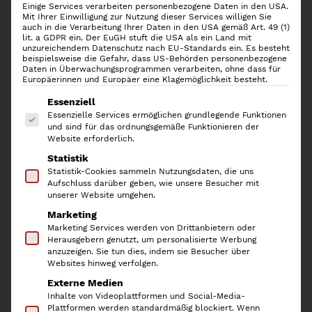
Einige Services verarbeiten personenbezogene Daten in den USA.
Mit Ihrer Einwilligung zur Nutzung dieser Services willigen Sie
auch in die Verarbeitung Ihrer Daten in den USA gemäß Art. 49 (1)
lit. a GDPR ein. Der EuGH stuft die USA als ein Land mit
unzureichendem Datenschutz nach EU-Standards ein. Es besteht
beispielsweise die Gefahr, dass US-Behörden personenbezogene
Daten in Überwachungsprogrammen verarbeiten, ohne dass für
Europäerinnen und Europäer eine Klagemöglichkeit besteht.
Es folgt eine Liste der Service-Gruppen, für die
Essenziell
Essenzielle Services ermöglichen grundlegende Funktionen
und sind für das ordnungsgemäße Funktionieren der
Website erforderlich.
Statistik
Rotho Aufbewahrungsbox
Statistik-Cookies sammeln Nutzungsdaten, die uns
Aufschluss darüber geben, wie unsere Besucher mit
BRISEN 4,5l Weiß
unserer Website umgehen.
Marketing
Marketing Services werden von Drittanbietern oder
3,90
€
Herausgebern genutzt, um personalisierte Werbung
anzuzeigen. Sie tun dies, indem sie Besucher über
inkl. 19 % MwSt.
Websites hinweg verfolgen.
Externe Medien
Die
Aufbewahrungsbox Brisen 4,5l von Rotho
besticht
Inhalte von Videoplattformen und Social-Media-
durch ihr schlichtes Design mit abgerundeten Ecken. Sie
Plattformen werden standardmäßig blockiert. Wenn