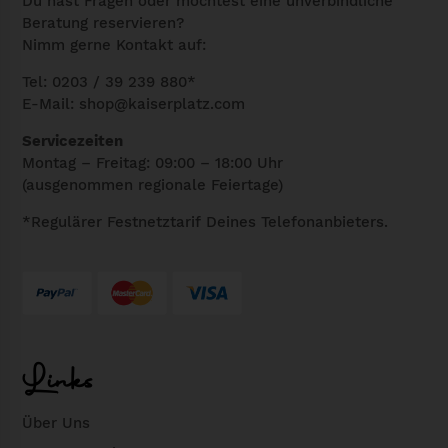
Du hast Fragen oder möchtest eine unverbindliche
Beratung reservieren?
g
Nimm gerne Kontakt auf:
e
Tel: 0203 / 39 239 880*
E-Mail:
shop@kaiserplatz.com
Servicezeiten
Montag – Freitag: 09:00 – 18:00 Uhr
(ausgenommen regionale Feiertage)
*Regulärer Festnetztarif Deines Telefonanbieters.
Links
Über Uns