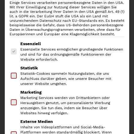
Einige Services verarbeiten personenbezogene Daten in den USA.
Mit Ihrer Einwilligung zur Nutzung dieser Services willigen Sie
auch in die Verarbeitung Ihrer Daten in den USA gemäß Art. 49 (1)
lit. a GDPR ein. Der EuGH stuft die USA als ein Land mit
unzureichendem Datenschutz nach EU-Standards ein. Es besteht
beispielsweise die Gefahr, dass US-Behörden personenbezogene
Daten in Überwachungsprogrammen verarbeiten, ohne dass für
Europäerinnen und Europäer eine Klagemöglichkeit besteht.
Es folgt eine Liste der Service-Gruppen, für die
Essenziell
Essenzielle Services ermöglichen grundlegende Funktionen
und sind für das ordnungsgemäße Funktionieren der
Website erforderlich.
Statistik
Rotho Deckel für
Statistik-Cookies sammeln Nutzungsdaten, die uns
Aufschluss darüber geben, wie unsere Besucher mit
Aufbewahrungsbox BRISEN
unserer Website umgehen.
Marketing
18l
Marketing Services werden von Drittanbietern oder
Herausgebern genutzt, um personalisierte Werbung
anzuzeigen. Sie tun dies, indem sie Besucher über
2,90
€
Websites hinweg verfolgen.
Externe Medien
inkl. 19 % MwSt.
Inhalte von Videoplattformen und Social-Media-
Plattformen werden standardmäßig blockiert. Wenn