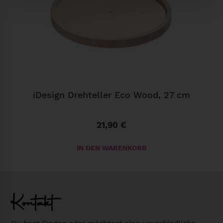
g
s
b
o
x
B
R
iDesign Drehteller Eco Wood, 27 cm
I
S
21,90
€
E
N
IN DEN WARENKORB
1
8
l
M
Kontakt
e
n