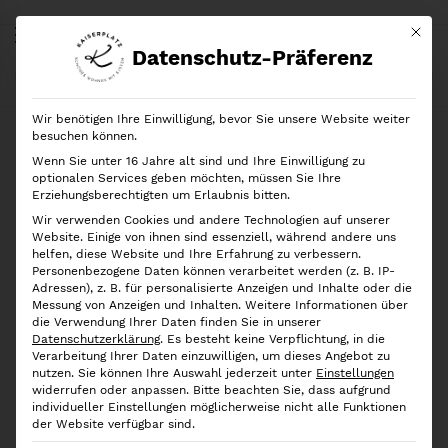
Mit di
Datenschutz-Präferenz
Start
Shop
Marken
Rotho
Rotho
Deckel für Aufbewahrungsbox BRISEN 18l
Wir benötigen Ihre Einwilligung, bevor Sie unsere Website weiter
besuchen können.
Wenn Sie unter 16 Jahre alt sind und Ihre Einwilligung zu
optionalen Services geben möchten, müssen Sie Ihre
Erziehungsberechtigten um Erlaubnis bitten.
Wir verwenden Cookies und andere Technologien auf unserer
Website. Einige von ihnen sind essenziell, während andere uns
helfen, diese Website und Ihre Erfahrung zu verbessern.
Personenbezogene Daten können verarbeitet werden (z. B. IP-
Adressen), z. B. für personalisierte Anzeigen und Inhalte oder die
Messung von Anzeigen und Inhalten.
Weitere Informationen über
die Verwendung Ihrer Daten finden Sie in unserer
Datenschutzerklärung
.
Es besteht keine Verpflichtung, in die
Verarbeitung Ihrer Daten einzuwilligen, um dieses Angebot zu
nutzen.
Sie können Ihre Auswahl jederzeit unter
Einstellungen
widerrufen oder anpassen.
Bitte beachten Sie, dass aufgrund
individueller Einstellungen möglicherweise nicht alle Funktionen
der Website verfügbar sind.