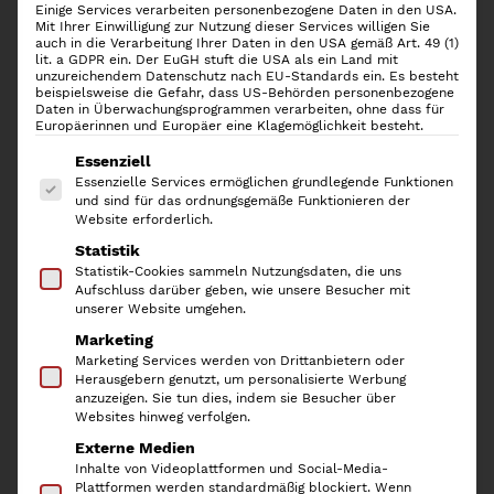
Einige Services verarbeiten personenbezogene Daten in den USA.
Mit Ihrer Einwilligung zur Nutzung dieser Services willigen Sie
auch in die Verarbeitung Ihrer Daten in den USA gemäß Art. 49 (1)
lit. a GDPR ein. Der EuGH stuft die USA als ein Land mit
Rotho Recycling Müllsystem
unzureichendem Datenschutz nach EU-Standards ein. Es besteht
beispielsweise die Gefahr, dass US-Behörden personenbezogene
Albula 40l, Anthrazit
Daten in Überwachungsprogrammen verarbeiten, ohne dass für
Europäerinnen und Europäer eine Klagemöglichkeit besteht.
Es folgt eine Liste der Service-Gruppen, für die
Essenziell
U
A
32,90
€
22,90
€
Essenzielle Services ermöglichen grundlegende Funktionen
und sind für das ordnungsgemäße Funktionieren der
r
k
inkl. 19 % MwSt.
Website erforderlich.
s
t
Statistik
p
u
Das modulare
Recyclingsystem ALBULA
von ROTHO lässt
Statistik-Cookies sammeln Nutzungsdaten, die uns
sich in vielen Bereichen im Haushalt einsetzen. Egal ob in
Aufschluss darüber geben, wie unsere Besucher mit
r
e
unserer Website umgehen.
der Küche oder im Büro, das Müllsystem mit Deckel
ü
l
bietet Dir die Möglichkeit, den Abfall im Haushalt ganz
Marketing
n
l
Marketing Services werden von Drittanbietern oder
einfach zu trennen. Die verschiedenen Behälter aus
Herausgebern genutzt, um personalisierte Werbung
g
e
Kunststoff lassen sich problemlos aufeinander stapeln,
anzuzeigen. Sie tun dies, indem sie Besucher über
l
r
sodass sie auch in Räumen mit wenig Platz perfekt
Websites hinweg verfolgen.
eingesetzt werden können.
i
P
Externe Medien
Inhalte von Videoplattformen und Social-Media-
c
r
Plattformen werden standardmäßig blockiert. Wenn
Lieferzeit:
2-3 Werktage