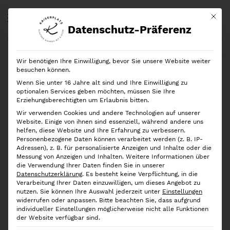
Mit di
Datenschutz-Präferenz
Start
Shop
Marken
Rotho
Rotho
Recycling Müllsystem Albula 40l, Anthrazit
Wir benötigen Ihre Einwilligung, bevor Sie unsere Website weiter
besuchen können.
Wenn Sie unter 16 Jahre alt sind und Ihre Einwilligung zu
optionalen Services geben möchten, müssen Sie Ihre
Erziehungsberechtigten um Erlaubnis bitten.
Wir verwenden Cookies und andere Technologien auf unserer
Website. Einige von ihnen sind essenziell, während andere uns
helfen, diese Website und Ihre Erfahrung zu verbessern.
Personenbezogene Daten können verarbeitet werden (z. B. IP-
Adressen), z. B. für personalisierte Anzeigen und Inhalte oder die
Messung von Anzeigen und Inhalten.
Weitere Informationen über
die Verwendung Ihrer Daten finden Sie in unserer
Datenschutzerklärung
.
Es besteht keine Verpflichtung, in die
Verarbeitung Ihrer Daten einzuwilligen, um dieses Angebot zu
nutzen.
Sie können Ihre Auswahl jederzeit unter
Einstellungen
widerrufen oder anpassen.
Bitte beachten Sie, dass aufgrund
individueller Einstellungen möglicherweise nicht alle Funktionen
der Website verfügbar sind.