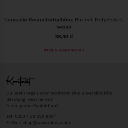
4
0
Yamazaki Kosmetiktuchbox Rin mit Holzdeckel,
l
weiss
,
36,90
€
A
n
IN DEN WARENKORB
t
h
r
a
Kontakt
z
i
Du hast Fragen oder möchtest eine unverbindliche
Beratung reservieren?
t
Nimm gerne Kontakt auf:
M
e
Tel: 0203 / 39 239 880*
E-Mail:
shop@kaiserplatz.com
n