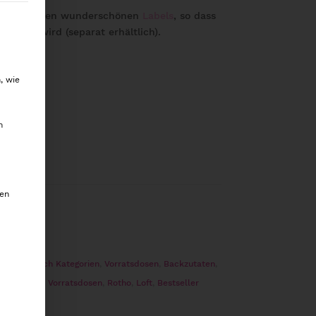
 mit unseren wunderschönen
Labels
, so dass
willigung erteilt werden kann. Die erste Service-Gru
rspiel wird (separat erhältlich).
, wie
m
den
rdnung nach Kategorien
,
Vorratsdosen
,
Backzutaten
,
,
Haustiere
,
Vorratsdosen
,
Rotho
,
Loft
,
Bestseller