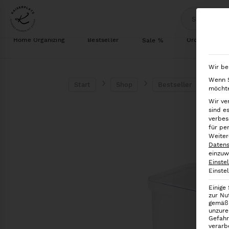
Home Organizing
Bestseller
Ordnung im S
Sale %
Wir be
Wenn S
Start
Shop
Bestseller
Vorra
möchte
Wir ve
sind e
verbes
für pe
Weiter
Datens
einzuw
Einste
Einste
Einige
zur Nu
gemäß 
unzure
Gefahr
verarb