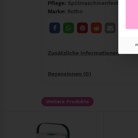
Pflege:
Spülmaschinenfest, formst
Marke:
Rotho
P
Zusätzliche Informationen
Rezensionen (0)
Weitere Produkte