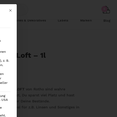
Mit diesem Button wird der Dialog geschlossen. Seine Funktionalität ist
Schönes & Dekoratives
Labels
Marken
Blog
n
hnen
tho Loft – 1l
 z. B.
en.
ten
r
eller
atsdosen LOFT
von Rotho sind wahre
ie einsetzt, Du sparst viel Platz und hast
gung
en USA
arenz über Deine Bestände.
 l ist ideal für z.B. Linsen und Sonstiges in
ie
eht.