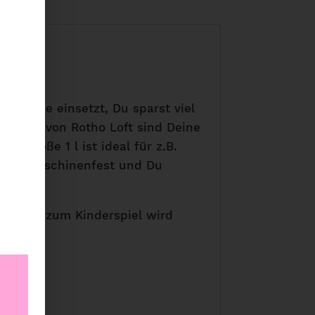
o Du sie einsetzt, Du sparst viel
sdosen von Rotho Loft sind Deine
r Größe 1 l ist ideal für z.B.
n spülmaschinenfest und Du
 halten zum Kinderspiel wird