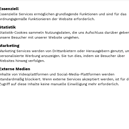
Ergänze Deine Vorratsdosen
olgt eine Liste der Service-Gruppen, für die eine Ein
Essenziell
das Ordnung halten zum Kinde
Essenzielle Services ermöglichen grundlegende Funktionen und sind für das
ordnungsgemäße Funktionieren der Website erforderlich.
Lieferzeit:
2-3 Werktage
Statistik
Statistik-Cookies sammeln Nutzungsdaten, die uns Aufschluss darüber geben
unsere Besucher mit unserer Website umgehen.
Nur noch 1 vorrätig
Marketing
Marketing Services werden von Drittanbietern oder Herausgebern genutzt, u
personalisierte Werbung anzuzeigen. Sie tun dies, indem sie Besucher über
V
In den Warenkorb
Websites hinweg verfolgen.
o
Externe Medien
r
Inhalte von Videoplattformen und Social-Media-Plattformen werden
standardmäßig blockiert. Wenn externe Services akzeptiert werden, ist für 
r
Zugriff auf diese Inhalte keine manuelle Einwilligung mehr erforderlich.
a
t
Artikelnummer:
116049
s
Kategorien:
Ordnung im Schrank
,
O
d
Spülunterschrank
,
Tee und Kaffee
o
s