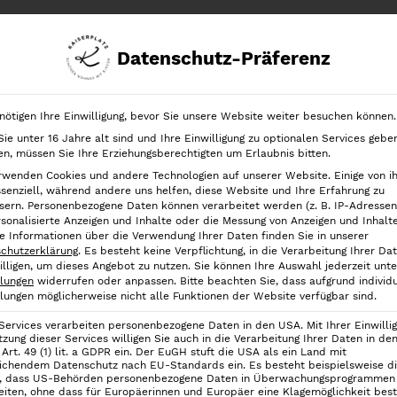
Datenschutz-Präferenz
chrank
Ordnung in der Schublade
Ordnung nach Kategorien
nötigen Ihre Einwilligung, bevor Sie unsere Website weiter besuchen können.
ie unter 16 Jahre alt sind und Ihre Einwilligung zu optionalen Services gebe
tsdose Rotho Loft – 1l
n, müssen Sie Ihre Erziehungsberechtigten um Erlaubnis bitten.
rwenden Cookies und andere Technologien auf unserer Website. Einige von i
Vorratsdose Ro
ssenziell, während andere uns helfen, diese Website und Ihre Erfahrung zu
sern.
Personenbezogene Daten können verarbeitet werden (z. B. IP-Adressen),
rsonalisierte Anzeigen und Inhalte oder die Messung von Anzeigen und Inhalt
7,90
€
e Informationen über die Verwendung Ihrer Daten finden Sie in unserer
chutzerklärung
.
Es besteht keine Verpflichtung, in die Verarbeitung Ihrer Da
inkl. 19 % MwSt.
illigen, um dieses Angebot zu nutzen.
Sie können Ihre Auswahl jederzeit unte
llungen
widerrufen oder anpassen.
Bitte beachten Sie, dass aufgrund individu
llungen möglicherweise nicht alle Funktionen der Website verfügbar sind.
Die hochtransparenten
Vorr
Platzoptimierer! Egal wo Du s
 Services verarbeiten personenbezogene Daten in den USA. Mit Ihrer Einwilli
tzung dieser Services willigen Sie auch in die Verarbeitung Ihrer Daten in d
immer eine maximale Transp
Art. 49 (1) lit. a GDPR ein. Der EuGH stuft die USA als ein Land mit
Die Vorratsdose in der Größe 1
ichendem Datenschutz nach EU-Standards ein. Es besteht beispielsweise d
, dass US-Behörden personenbezogene Daten in Überwachungsprogrammen
500 g-Packungen.
eiten, ohne dass für Europäerinnen und Europäer eine Klagemöglichkeit best