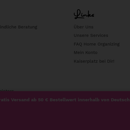
Links
indliche Beratung
Über Uns
Unsere Services
FAQ Home Organizing
Mein Konto
Kaiserplatz bei Dir!
bieters.
atis Versand ab 50 € Bestellwert innerhalb von Deutsch