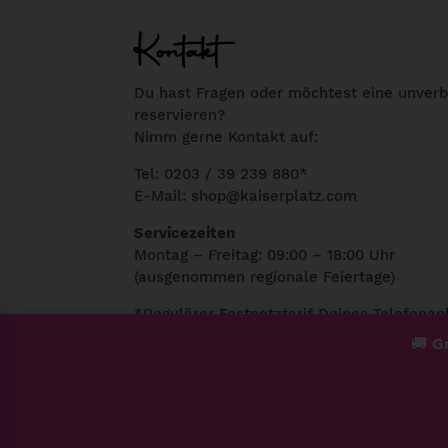
n
l
Kontakt
g
e
l
r
Du hast Fragen oder möchtest eine unverb
i
P
reservieren?
c
r
Nimm gerne Kontakt auf:
h
e
Tel: 0203 / 39 239 880*
e
i
E-Mail:
shop@kaiserplatz.com
r
s
P
i
Servicezeiten
Montag – Freitag: 09:00 – 18:00 Uhr
r
s
(ausgenommen regionale Feiertage)
e
t
i
:
*Regulärer Festnetztarif Deines Telefonan
s
1
🚚
Gr
w
1
a
,
r
5
:
0