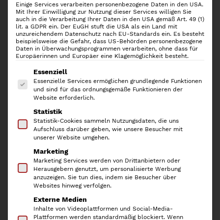
Einige Services verarbeiten personenbezogene Daten in den USA.
Mit Ihrer Einwilligung zur Nutzung dieser Services willigen Sie
auch in die Verarbeitung Ihrer Daten in den USA gemäß Art. 49 (1)
lit. a GDPR ein. Der EuGH stuft die USA als ein Land mit
unzureichendem Datenschutz nach EU-Standards ein. Es besteht
beispielsweise die Gefahr, dass US-Behörden personenbezogene
Daten in Überwachungsprogrammen verarbeiten, ohne dass für
Europäerinnen und Europäer eine Klagemöglichkeit besteht.
Es folgt eine Liste der Service-Gruppen, für die
Essenziell
Essenzielle Services ermöglichen grundlegende Funktionen
und sind für das ordnungsgemäße Funktionieren der
Website erforderlich.
Statistik
Yamazaki Küchenrollenhalter
Statistik-Cookies sammeln Nutzungsdaten, die uns
Aufschluss darüber geben, wie unsere Besucher mit
Tosca
unserer Website umgehen.
Marketing
Marketing Services werden von Drittanbietern oder
22,50
€
Herausgebern genutzt, um personalisierte Werbung
anzuzeigen. Sie tun dies, indem sie Besucher über
inkl. 19 % MwSt.
Websites hinweg verfolgen.
Externe Medien
Yamazaki Küchenrollenhalter TOSCA.
Inhalte von Videoplattformen und Social-Media-
Plattformen werden standardmäßig blockiert. Wenn