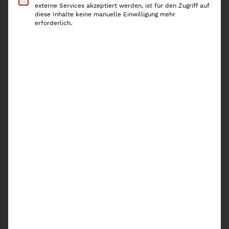
externe Services akzeptiert werden, ist für den Zugriff auf
diese Inhalte keine manuelle Einwilligung mehr
Ausverkauft!
erforderlich.
In die Warteliste eintragen
Ich akzeptiere die Inhalte der
Datenschutzerklärung
von Kaiserplatz und
möchte benachrichtigt werden, wenn dieses
Produkt wieder vorrätig ist.
Artikelnummer:
7819YZ