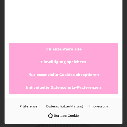
Kategorien:
Tosca
,
Yamazaki
Beschreibung
Zusätzliche Informationen
Ich akzeptiere alle
Einwilligung speichern
Rezensionen (0)
Nur essenzielle Cookies akzeptieren
Individuelle Datenschutz-Präferenzen
Weitere Produkte
Präferenzen
Datenschutzerklärung
Impressum
Borlabs Cookie