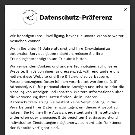
Mit di
Datenschutz-Präferenz
Start
Shop
Marken
Yamazaki
Yamazaki Küchenrollenhalter Tosca
Wir benötigen Ihre Einwilligung, bevor Sie unsere Website weiter
Ausverkauft!
besuchen können.
Wenn Sie unter 16 Jahre alt sind und Ihre Einwilligung zu
optionalen Services geben möchten, müssen Sie Ihre
Erziehungsberechtigten um Erlaubnis bitten.
Wir verwenden Cookies und andere Technologien auf unserer
Website. Einige von ihnen sind essenziell, während andere uns
helfen, diese Website und Ihre Erfahrung zu verbessern.
Personenbezogene Daten können verarbeitet werden (z. B. IP-
Adressen), z. B. für personalisierte Anzeigen und Inhalte oder die
Messung von Anzeigen und Inhalten.
Weitere Informationen über
die Verwendung Ihrer Daten finden Sie in unserer
Datenschutzerklärung
.
Es besteht keine Verpflichtung, in die
Verarbeitung Ihrer Daten einzuwilligen, um dieses Angebot zu
nutzen.
Sie können Ihre Auswahl jederzeit unter
Einstellungen
widerrufen oder anpassen.
Bitte beachten Sie, dass aufgrund
individueller Einstellungen möglicherweise nicht alle Funktionen
der Website verfügbar sind.