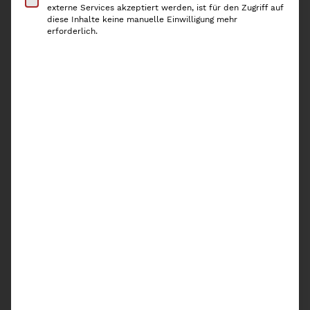
externe Services akzeptiert werden, ist für den Zugriff auf
Schneidebretter ordentlich aufbewahren.
diese Inhalte keine manuelle Einwilligung mehr
erforderlich.
Lieferzeit:
2-3 Werktage
Nur noch 2 vorrätig
Y
In den Warenkorb
a
m
a
z
a
Artikelnummer:
5053YZ
k
Kategorien:
Tower
,
Yamazaki
i
T
a
Beschreibung
b