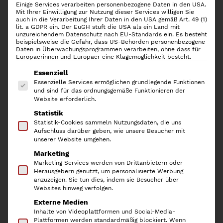
Einige Services verarbeiten personenbezogene Daten in den USA.
Mit Ihrer Einwilligung zur Nutzung dieser Services willigen Sie
auch in die Verarbeitung Ihrer Daten in den USA gemäß Art. 49 (1)
lit. a GDPR ein. Der EuGH stuft die USA als ein Land mit
unzureichendem Datenschutz nach EU-Standards ein. Es besteht
beispielsweise die Gefahr, dass US-Behörden personenbezogene
Daten in Überwachungsprogrammen verarbeiten, ohne dass für
Europäerinnen und Europäer eine Klagemöglichkeit besteht.
Es folgt eine Liste der Service-Gruppen, für die
Essenziell
Essenzielle Services ermöglichen grundlegende Funktionen
und sind für das ordnungsgemäße Funktionieren der
Website erforderlich.
Statistik
Yamazaki Tablettständer
Statistik-Cookies sammeln Nutzungsdaten, die uns
Aufschluss darüber geben, wie unsere Besucher mit
Tower, Black
unserer Website umgehen.
Marketing
Marketing Services werden von Drittanbietern oder
26,90
€
Herausgebern genutzt, um personalisierte Werbung
anzuzeigen. Sie tun dies, indem sie Besucher über
inkl. 19 % MwSt.
Websites hinweg verfolgen.
Externe Medien
Mit dem
Yamazaki Tablettständer Tower
kannst Du Deine
Inhalte von Videoplattformen und Social-Media-
Tabletts, flache Bratpfannen, Ofengitter oder auch Deine
Plattformen werden standardmäßig blockiert. Wenn