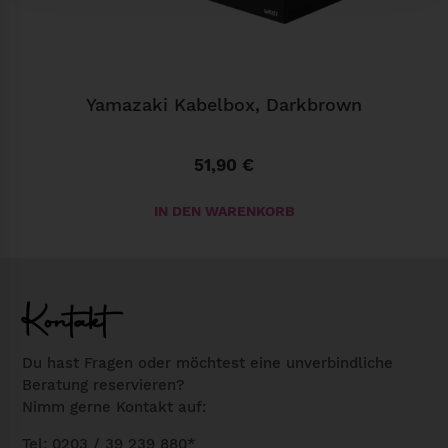
,
B
l
a
Yamazaki Kabelbox, Darkbrown
c
k
51,90
€
M
e
IN DEN WARENKORB
n
g
e
Kontakt
Du hast Fragen oder möchtest eine unverbindliche
Beratung reservieren?
Nimm gerne Kontakt auf:
Tel: 0203 / 39 239 880*