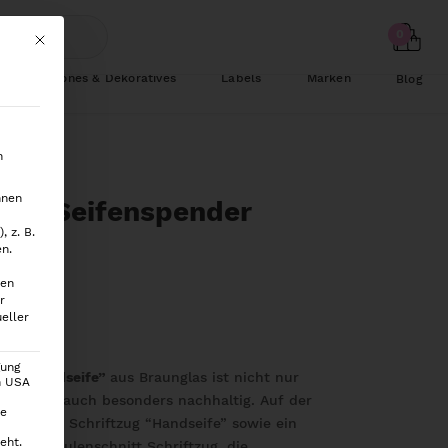
Mit diesem Button wird der Dialog geschlossen. Seine Funktionalität ist
Schönes & Dekoratives
Labels
Marken
Blog
n
hnen
Glas-Seifenspender
 z. B.
Braun
en.
ten
r
eller
gung
der “Handseife”
aus Braunglas ist nicht nur
en USA
, sondern auch besonders nachhaltig. Auf der
ie
schrieben Schriftzug “Handseife” sowie ein
eht.
er. Der Eulenschnitt Schriftzug, die