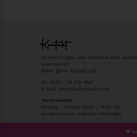
s
t
p
u
r
e
ü
l
n
l
Kontakt
g
e
l
r
Du hast Fragen oder möchtest eine unverb
i
P
reservieren?
c
r
Nimm gerne Kontakt auf:
h
e
Tel: 0203 / 39 239 880*
e
i
E-Mail:
shop@kaiserplatz.com
r
s
P
i
Servicezeiten
Montag – Freitag: 09:00 – 18:00 Uhr
r
s
(ausgenommen regionale Feiertage)
e
t
i
:
*Regulärer Festnetztarif Deines Telefonan
🚚
Gr
s
2