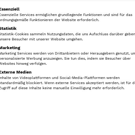
Rückseite.
olgt eine Liste der Service-Gruppen, für die eine Ein
Essenziell
Essenzielle Services ermöglichen grundlegende Funktionen und sind für das
Ausverkauft!
ordnungsgemäße Funktionieren der Website erforderlich.
Statistik
In di
Statistik-Cookies sammeln Nutzungsdaten, die uns Aufschluss darüber geben
unsere Besucher mit unserer Website umgehen.
Marketing
Marketing Services werden von Drittanbietern oder Herausgebern genutzt, u
personalisierte Werbung anzuzeigen. Sie tun dies, indem sie Besucher über
Ich akzeptiere die In
Websites hinweg verfolgen.
Kaiserplatz und möchte 
Externe Medien
Produkt wieder vorrätig i
Inhalte von Videoplattformen und Social-Media-Plattformen werden
standardmäßig blockiert. Wenn externe Services akzeptiert werden, ist für 
Zugriff auf diese Inhalte keine manuelle Einwilligung mehr erforderlich.
Artikelnummer:
gl-008-ve