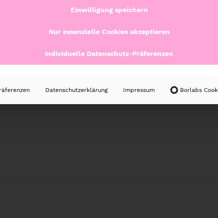
Einwilligung speichern
Nur essenzielle Cookies akzeptieren
Individuelle Datenschutz-Präferenzen
fdruck, inkl. Pumpverschluss und Schraubdeckel
eignet
räferenzen
Datenschutzerklärung
Impressum
Borlabs Cook
die liebe Maggy abgelichtet.
Hier geht’s zu ihrem In