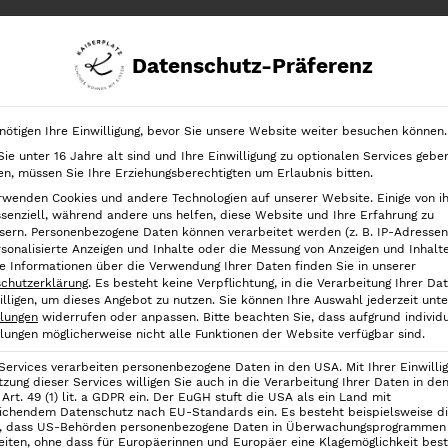
Datenschutz-Präferenz
chrank
Ordnung in der Schublade
Ordnung nach Kategorien
nötigen Ihre Einwilligung, bevor Sie unsere Website weiter besuchen können.
ie unter 16 Jahre alt sind und Ihre Einwilligung zu optionalen Services gebe
chnitt
Eulenschnitt Glas-Seifenspender “Handseife”, Braun
n, müssen Sie Ihre Erziehungsberechtigten um Erlaubnis bitten.
rwenden Cookies und andere Technologien auf unserer Website. Einige von i
Eulenschnitt 
ssenziell, während andere uns helfen, diese Website und Ihre Erfahrung zu
sern.
Personenbezogene Daten können verarbeitet werden (z. B. IP-Adressen),
“Handseife”, 
rsonalisierte Anzeigen und Inhalte oder die Messung von Anzeigen und Inhalt
e Informationen über die Verwendung Ihrer Daten finden Sie in unserer
chutzerklärung
.
Es besteht keine Verpflichtung, in die Verarbeitung Ihrer Da
19,90
€
illigen, um dieses Angebot zu nutzen.
Sie können Ihre Auswahl jederzeit unte
llungen
widerrufen oder anpassen.
Bitte beachten Sie, dass aufgrund individu
llungen möglicherweise nicht alle Funktionen der Website verfügbar sind.
inkl. 19 % MwSt.
 Services verarbeiten personenbezogene Daten in den USA. Mit Ihrer Einwilli
Der
Eulenschnitt Seifenspen
tzung dieser Services willigen Sie auch in die Verarbeitung Ihrer Daten in d
Art. 49 (1) lit. a GDPR ein. Der EuGH stuft die USA als ein Land mit
optisch ein echtes Highlight
ichendem Datenschutz nach EU-Standards ein. Es besteht beispielsweise d
Vorderseite ziert der handge
, dass US-Behörden personenbezogene Daten in Überwachungsprogrammen
eiten, ohne dass für Europäerinnen und Europäer eine Klagemöglichkeit best
kleines Herz den Seifenspend