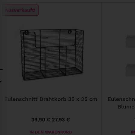
Ausverkauft!
Eulenschnitt Drahtkorb 35 x 25 cm
Eulenschn
Blumen
39,90
€
27,93
€
U
A
r
k
IN DEN WARENKORB
I