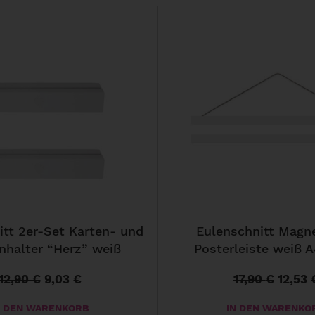
itt 2er-Set Karten- und
Eulenschnitt Magn
halter “Herz” weiß
Posterleiste weiß A
12,90
€
9,03
€
17,90
€
12,53
U
A
U
r
k
r
N DEN WARENKORB
IN DEN WARENKO