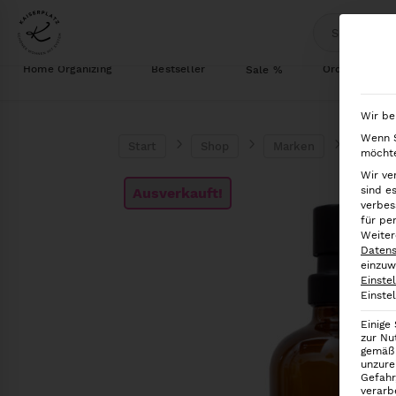
Home Organizing
Bestseller
Ordnung im S
Sale %
Wir be
Wenn S
Start
Shop
Marken
Eulens
möchte
Wir ve
sind e
Ausverkauft!
verbes
für pe
Weiter
Datens
einzuw
Einste
Einste
Einige
zur Nu
gemäß 
unzure
Gefahr
verarb