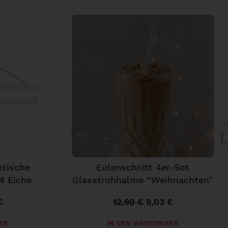
etische
Eulenschnitt 4er-Set
4 Eiche
Glasstrohhalme “Weihnachten”
€
12,90
€
9,03
€
A
U
A
k
r
k
RB
IN DEN WARENKORB