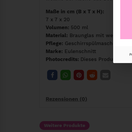
Maße in cm (B x T x H):
7 x 7 x 20
Volumen:
500 ml
Material:
Braunglas mit weißem Au
Pflege:
Geschirrspülmaschinen ge
Marke:
Eulenschnitt
P
Photocredits:
Dieses Produkt hat 
Rezensionen (0)
Weitere Produkte