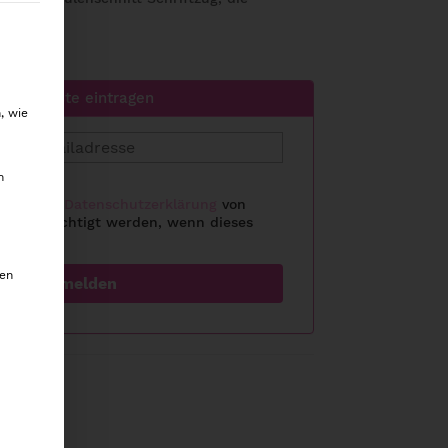
willigung erteilt werden kann. Die erste Service-Gru
e Warteliste eintragen
, wie
m
halte der
Datenschutzerklärung
von
benachrichtigt werden, wenn dieses
st.
den