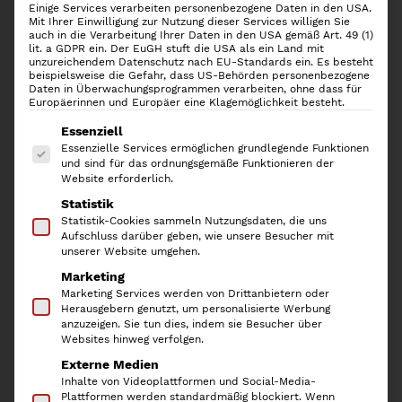
Einige Services verarbeiten personenbezogene Daten in den USA.
Mit Ihrer Einwilligung zur Nutzung dieser Services willigen Sie
auch in die Verarbeitung Ihrer Daten in den USA gemäß Art. 49 (1)
lit. a GDPR ein. Der EuGH stuft die USA als ein Land mit
unzureichendem Datenschutz nach EU-Standards ein. Es besteht
beispielsweise die Gefahr, dass US-Behörden personenbezogene
Daten in Überwachungsprogrammen verarbeiten, ohne dass für
Europäerinnen und Europäer eine Klagemöglichkeit besteht.
Es folgt eine Liste der Service-Gruppen, für die
Essenziell
Essenzielle Services ermöglichen grundlegende Funktionen
und sind für das ordnungsgemäße Funktionieren der
Website erforderlich.
Statistik
Eulenschnitt Magnetische
Statistik-Cookies sammeln Nutzungsdaten, die uns
Aufschluss darüber geben, wie unsere Besucher mit
Posterleiste weiß A4 Eiche
unserer Website umgehen.
Marketing
Marketing Services werden von Drittanbietern oder
U
A
17,90
€
12,53
€
Herausgebern genutzt, um personalisierte Werbung
anzuzeigen. Sie tun dies, indem sie Besucher über
r
k
inkl. 19 % MwSt.
Websites hinweg verfolgen.
s
t
Externe Medien
p
u
Die
Eulenschnitt
Magnetische Posterleiste A4
ist eine
Inhalte von Videoplattformen und Social-Media-
stilvolle und wunderschöne Alternative zu Bilderrahmen.
Plattformen werden standardmäßig blockiert. Wenn