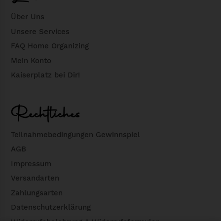
u
e
Über Uns
f
h
Unsere Services
.
r
FAQ Home Organizing
D
e
i
r
Mein Konto
e
e
Kaiserplatz bei Dir!
O
V
p
a
Rechtliches
t
r
i
i
Teilnahmebedingungen Gewinnspiel
o
a
AGB
n
n
Impressum
e
t
Versandarten
n
e
k
Zahlungsarten
n
ö
a
Datenschutzerklärung
n
u