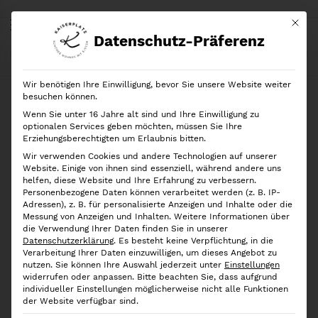
Mit di
Datenschutz-Präferenz
Start
Shop
Geschenkideen
Eulenschnitt
Magnetische Posterleiste weiß A4 Eiche
Wir benötigen Ihre Einwilligung, bevor Sie unsere Website weiter
besuchen können.
Wenn Sie unter 16 Jahre alt sind und Ihre Einwilligung zu
optionalen Services geben möchten, müssen Sie Ihre
Erziehungsberechtigten um Erlaubnis bitten.
Wir verwenden Cookies und andere Technologien auf unserer
Website. Einige von ihnen sind essenziell, während andere uns
helfen, diese Website und Ihre Erfahrung zu verbessern.
Personenbezogene Daten können verarbeitet werden (z. B. IP-
Adressen), z. B. für personalisierte Anzeigen und Inhalte oder die
Messung von Anzeigen und Inhalten.
Weitere Informationen über
die Verwendung Ihrer Daten finden Sie in unserer
Datenschutzerklärung
.
Es besteht keine Verpflichtung, in die
Verarbeitung Ihrer Daten einzuwilligen, um dieses Angebot zu
nutzen.
Sie können Ihre Auswahl jederzeit unter
Einstellungen
widerrufen oder anpassen.
Bitte beachten Sie, dass aufgrund
individueller Einstellungen möglicherweise nicht alle Funktionen
der Website verfügbar sind.