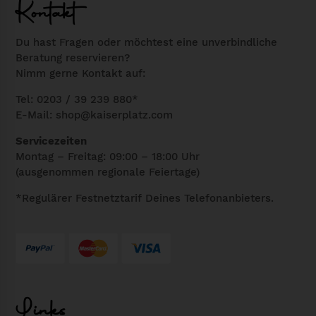
m
e
Kontakt
i
e
s
ß
h
e
Du hast Fragen oder möchtest eine unverbindliche
A
Beratung reservieren?
r
s
4
Nimm gerne Kontakt auf:
e
P
E
r
r
Tel: 0203 / 39 239 880*
i
E-Mail:
shop@kaiserplatz.com
e
o
c
V
d
Servicezeiten
h
a
u
Montag – Freitag: 09:00 – 18:00 Uhr
e
(ausgenommen regionale Feiertage)
r
k
M
i
t
*Regulärer Festnetztarif Deines Telefonanbieters.
e
a
w
n
n
e
g
t
i
e
e
s
n
t
Links
a
m