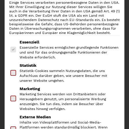
Einige Services verarbeiten personenbezogene Daten in den USA.
Mit Ihrer Einwilligung zur Nutzung dieser Services willigen Sie
auch in die Verarbeitung Ihrer Daten in den USA gemäß Art. 49 (1)
lit. a GDPR ein. Der EuGH stuft die USA als ein Land mit
unzureichendem Datenschutz nach EU-Standards ein. Es besteht
beispielsweise die Gefahr, dass US-Behörden personenbezogene
Daten in Überwachungsprogrammen verarbeiten, ohne dass für
Europäerinnen und Europäer eine Klagemöglichkeit besteht.
Es folgt eine Liste der Service-Gruppen, für die
Essenziell
Essenzielle Services ermöglichen grundlegende Funktionen
und sind für das ordnungsgemäße Funktionieren der
Website erforderlich.
Statistik
Yamazaki TOWER Keramik
Statistik-Cookies sammeln Nutzungsdaten, die uns
Aufschluss darüber geben, wie unsere Besucher mit
Aufbewahrungsbehälter L
unserer Website umgehen.
Marketing
schwarz
Marketing Services werden von Drittanbietern oder
Herausgebern genutzt, um personalisierte Werbung
anzuzeigen. Sie tun dies, indem sie Besucher über
14,50
€
Websites hinweg verfolgen.
Externe Medien
inkl. 19 % MwSt.
Inhalte von Videoplattformen und Social-Media-
Plattformen werden standardmäßig blockiert. Wenn