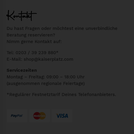
e
r
Kontakt
L
s
Du hast Fragen oder möchtest eine unverbindliche
Beratung reservieren?
c
Nimm gerne Kontakt auf:
h
w
Tel: 0203 / 39 239 880*
E-Mail:
shop@kaiserplatz.com
a
r
Servicezeiten
z
Montag – Freitag: 09:00 – 18:00 Uhr
(ausgenommen regionale Feiertage)
M
e
*Regulärer Festnetztarif Deines Telefonanbieters.
n
g
e