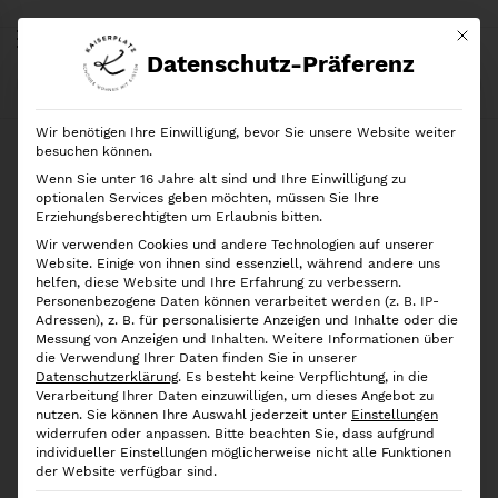
Mit di
Datenschutz-Präferenz
Start
Shop
Geschenkideen
Yamazaki
TOWER Keramik Aufbewahrungsbehälter L schwarz
Wir benötigen Ihre Einwilligung, bevor Sie unsere Website weiter
besuchen können.
Wenn Sie unter 16 Jahre alt sind und Ihre Einwilligung zu
optionalen Services geben möchten, müssen Sie Ihre
Erziehungsberechtigten um Erlaubnis bitten.
Wir verwenden Cookies und andere Technologien auf unserer
Website. Einige von ihnen sind essenziell, während andere uns
helfen, diese Website und Ihre Erfahrung zu verbessern.
Personenbezogene Daten können verarbeitet werden (z. B. IP-
Adressen), z. B. für personalisierte Anzeigen und Inhalte oder die
Messung von Anzeigen und Inhalten.
Weitere Informationen über
die Verwendung Ihrer Daten finden Sie in unserer
Datenschutzerklärung
.
Es besteht keine Verpflichtung, in die
Verarbeitung Ihrer Daten einzuwilligen, um dieses Angebot zu
nutzen.
Sie können Ihre Auswahl jederzeit unter
Einstellungen
widerrufen oder anpassen.
Bitte beachten Sie, dass aufgrund
individueller Einstellungen möglicherweise nicht alle Funktionen
der Website verfügbar sind.