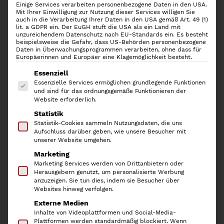
Einige Services verarbeiten personenbezogene Daten in den USA.
Mit Ihrer Einwilligung zur Nutzung dieser Services willigen Sie
auch in die Verarbeitung Ihrer Daten in den USA gemäß Art. 49 (1)
lit. a GDPR ein. Der EuGH stuft die USA als ein Land mit
unzureichendem Datenschutz nach EU-Standards ein. Es besteht
beispielsweise die Gefahr, dass US-Behörden personenbezogene
Daten in Überwachungsprogrammen verarbeiten, ohne dass für
Europäerinnen und Europäer eine Klagemöglichkeit besteht.
Es folgt eine Liste der Service-Gruppen, für die
Essenziell
Essenzielle Services ermöglichen grundlegende Funktionen
und sind für das ordnungsgemäße Funktionieren der
Website erforderlich.
Statistik
iDesign
Statistik-Cookies sammeln Nutzungsdaten, die uns
Aufschluss darüber geben, wie unsere Besucher mit
Aufbewahrungsbehälter
unserer Website umgehen.
Marketing
Crisp Berry Bin
Marketing Services werden von Drittanbietern oder
Herausgebern genutzt, um personalisierte Werbung
anzuzeigen. Sie tun dies, indem sie Besucher über
15,90
€
Websites hinweg verfolgen.
Externe Medien
inkl. 19 % MwSt.
Inhalte von Videoplattformen und Social-Media-
Plattformen werden standardmäßig blockiert. Wenn
Mit dem
Aufbewahrungsbehälter Crisp Berry Bin von