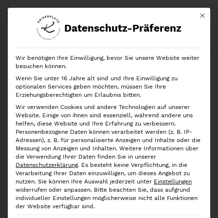
Mit di
Datenschutz-Präferenz
Start
Shop
Marken
iDesign
Crisp
Bin
iDesign Aufbewahrungsbehälter Crisp Berry Bin
Wir benötigen Ihre Einwilligung, bevor Sie unsere Website weiter
besuchen können.
Wenn Sie unter 16 Jahre alt sind und Ihre Einwilligung zu
optionalen Services geben möchten, müssen Sie Ihre
Erziehungsberechtigten um Erlaubnis bitten.
Wir verwenden Cookies und andere Technologien auf unserer
Website. Einige von ihnen sind essenziell, während andere uns
helfen, diese Website und Ihre Erfahrung zu verbessern.
Personenbezogene Daten können verarbeitet werden (z. B. IP-
Adressen), z. B. für personalisierte Anzeigen und Inhalte oder die
Messung von Anzeigen und Inhalten.
Weitere Informationen über
die Verwendung Ihrer Daten finden Sie in unserer
Datenschutzerklärung
.
Es besteht keine Verpflichtung, in die
Verarbeitung Ihrer Daten einzuwilligen, um dieses Angebot zu
nutzen.
Sie können Ihre Auswahl jederzeit unter
Einstellungen
widerrufen oder anpassen.
Bitte beachten Sie, dass aufgrund
individueller Einstellungen möglicherweise nicht alle Funktionen
der Website verfügbar sind.