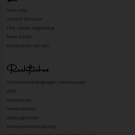
:
Über Uns
8
€
,
.
Unsere Services
9
FAQ Home Organizing
0
Mein Konto
Kaiserplatz bei Dir!
€
Rechtliches
Teilnahmebedingungen Gewinnspiel
AGB
Impressum
Versandarten
Zahlungsarten
Datenschutzerklärung