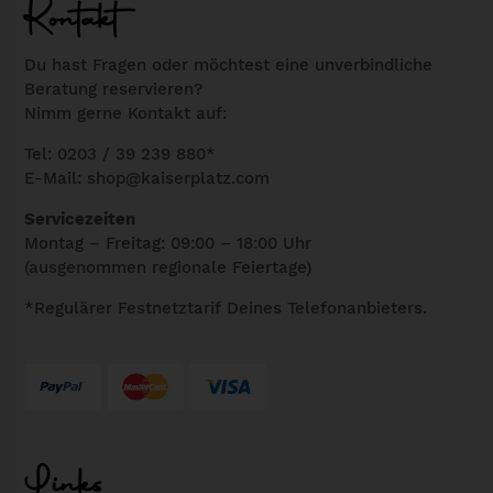
B
Kontakt
n
l
i
g
e
n
Du hast Fragen oder möchtest eine unverbindliche
l
r
Beratung reservieren?
M
Nimm gerne Kontakt auf:
i
P
e
c
r
n
Tel: 0203 / 39 239 880*
h
e
E-Mail:
shop@kaiserplatz.com
g
e
i
e
Servicezeiten
r
s
Montag – Freitag: 09:00 – 18:00 Uhr
P
i
(ausgenommen regionale Feiertage)
r
s
*Regulärer Festnetztarif Deines Telefonanbieters.
e
t
i
:
s
5
w
,
a
9
Links
r
0