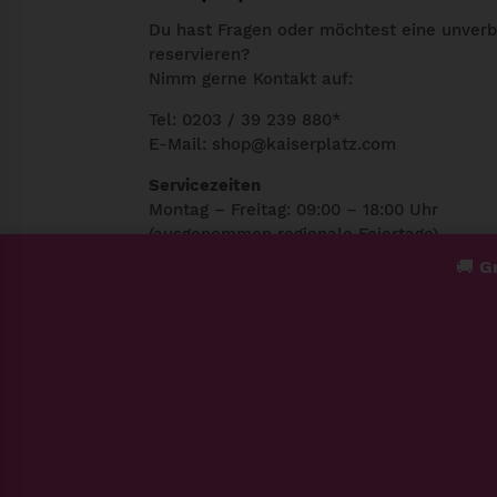
Du hast Fragen oder möchtest eine unverb
reservieren?
Nimm gerne Kontakt auf:
Tel: 0203 / 39 239 880*
E-Mail:
shop@kaiserplatz.com
Servicezeiten
Montag – Freitag: 09:00 – 18:00 Uhr
(ausgenommen regionale Feiertage)
🚚
Gr
*Regulärer Festnetztarif Deines Telefonan