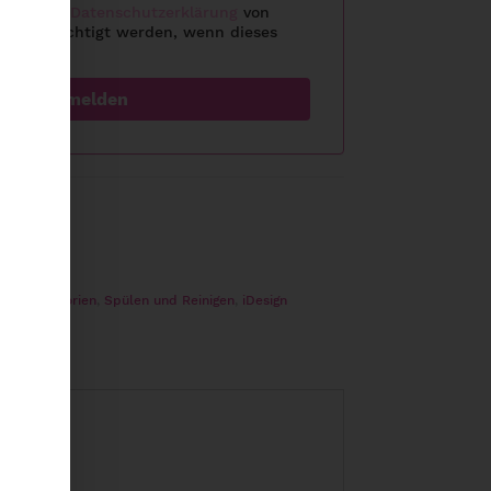
halte der
Datenschutzerklärung
von
benachrichtigt werden, wenn dieses
st.
ach Kategorien
,
Spülen und Reinigen
,
iDesign