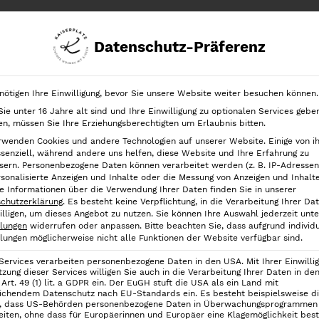
Datenschutz-Präferenz
chrank
Ordnung in der Schublade
Ordnung nach Kategorien
nötigen Ihre Einwilligung, bevor Sie unsere Website weiter besuchen können.
ie unter 16 Jahre alt sind und Ihre Einwilligung zu optionalen Services gebe
n
iDesign Feuchttücher-Aufbewahrungsdose fürs Auto und unte
n, müssen Sie Ihre Erziehungsberechtigten um Erlaubnis bitten.
rwenden Cookies und andere Technologien auf unserer Website. Einige von i
iDesign Feuch
ssenziell, während andere uns helfen, diese Website und Ihre Erfahrung zu
sern.
Personenbezogene Daten können verarbeitet werden (z. B. IP-Adressen),
Aufbewahrungs
rsonalisierte Anzeigen und Inhalte oder die Messung von Anzeigen und Inhalt
e Informationen über die Verwendung Ihrer Daten finden Sie in unserer
unterwegs – L
chutzerklärung
.
Es besteht keine Verpflichtung, in die Verarbeitung Ihrer Da
illigen, um dieses Angebot zu nutzen.
Sie können Ihre Auswahl jederzeit unte
llungen
widerrufen oder anpassen.
Bitte beachten Sie, dass aufgrund individu
U
A
9,90
€
6,50
€
llungen möglicherweise nicht alle Funktionen der Website verfügbar sind.
r
k
 Services verarbeiten personenbezogene Daten in den USA. Mit Ihrer Einwilli
inkl. 19 % MwSt.
tzung dieser Services willigen Sie auch in die Verarbeitung Ihrer Daten in d
s
t
Art. 49 (1) lit. a GDPR ein. Der EuGH stuft die USA als ein Land mit
ichendem Datenschutz nach EU-Standards ein. Es besteht beispielsweise d
p
u
.
, dass US-Behörden personenbezogene Daten in Überwachungsprogrammen
eiten, ohne dass für Europäerinnen und Europäer eine Klagemöglichkeit best