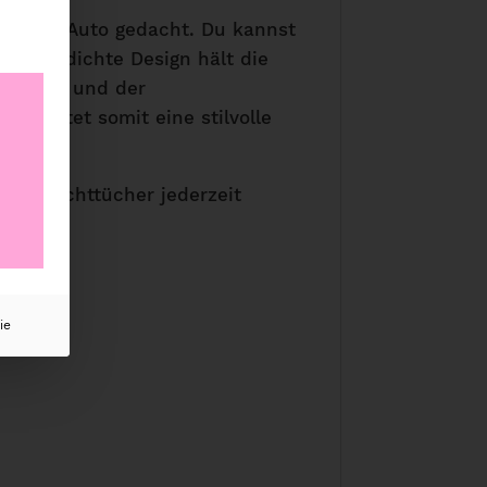
tern im Auto gedacht. Du kannst
Das luftdichte Design hält die
chieber und der
e bietet somit eine stilvolle
 die Feuchttücher jederzeit
ie