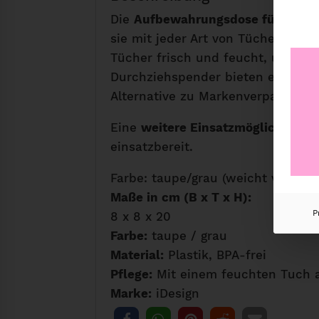
Die
Aufbewahrungsdose für Feuc
sie mit jeder Art von Tüchern befü
Tücher frisch und feucht, um ein
Durchziehspender bieten einen sc
Alternative zu Markenverpackung
Eine
weitere Einsatzmöglichkeit
b
einsatzbereit.
Farbe: taupe/grau (weicht vom Her
Maße in cm (B x T x H):
P
8 x 8 x 20
Farbe:
taupe / grau
Material:
Plastik, BPA-frei
Pflege:
Mit einem feuchten Tuch 
Marke:
iDesign