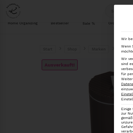
Home Organizing
Bestseller
Ordnung im S
Sale %
Wir be
Wenn S
Start
Shop
Marken
iDesig
möchte
Wir ve
sind e
Ausverkauft!
verbes
für pe
Weiter
Datens
einzuw
Einste
Einste
Einige
zur Nu
gemäß 
unzure
Gefahr
verarb