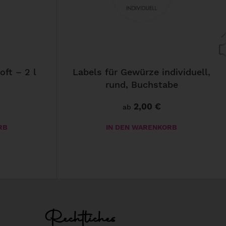
P
r
o
d
u
ft – 2 l
Labels für Gewürze individuell,
k
rund, Buchstabe
t
w
2,00
€
ab
e
RB
IN DEN WARENKORB
i
s
D
t
i
m
e
e
s
h
e
Rechtliches
r
s