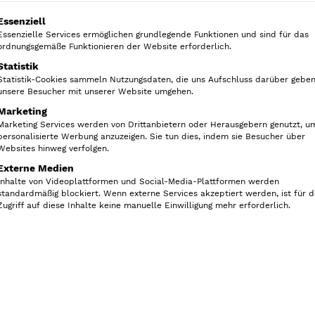
r
e
Die
Aufbewahrungsdose für 
ü
l
olgt eine Liste der Service-Gruppen, für die eine Ein
in Becherhaltern im Auto ged
Essenziell
n
l
Essenzielle Services ermöglichen grundlegende Funktionen und sind für das
Tüchern befüllen, einschließ
ordnungsgemäße Funktionieren der Website erforderlich.
luftdichte Design hält die T
g
e
Statistik
zu verhindern. Der Öffnen/S
l
r
Statistik-Cookies sammeln Nutzungsdaten, die uns Aufschluss darüber geben
bieten einen schnellen und
i
P
unsere Besucher mit unserer Website umgehen.
bietet somit eine stilvolle 
c
r
Marketing
Marketing Services werden von Drittanbietern oder Herausgebern genutzt, u
Eine weitere Einsatzmöglich
h
e
personalisierte Werbung anzuzeigen. Sie tun dies, indem sie Besucher über
Somit sind die Feuchttücher j
e
i
Websites hinweg verfolgen.
r
s
Externe Medien
Farbe: taupe/grau
Inhalte von Videoplattformen und Social-Media-Plattformen werden
P
i
standardmäßig blockiert. Wenn externe Services akzeptiert werden, ist für 
r
s
Zugriff auf diese Inhalte keine manuelle Einwilligung mehr erforderlich.
e
t
Ausverkauft!
i
:
In di
s
6
w
,
a
5