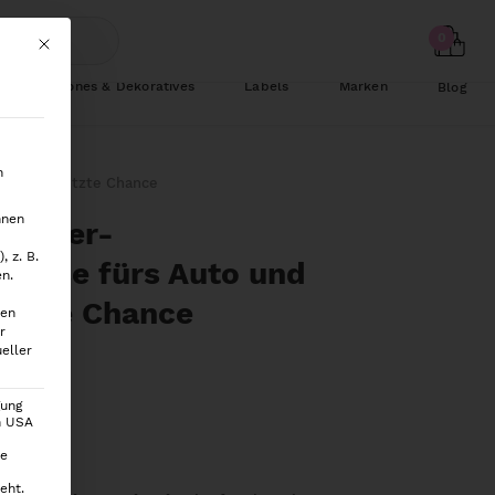
Mit diesem Button wird der Dialog geschlossen. Seine Funktionalität ist
Schönes & Dekoratives
Labels
Marken
Blog
n
rwegs – Letzte Chance
hnen
ttücher-
 z. B.
dose fürs Auto und
en.
etzte Chance
ten
r
eller
gung
en USA
ie
eht.