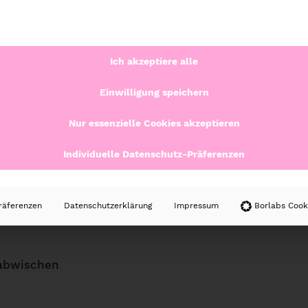
httücher
von
iDesign
ist für den Einsatz in Becherhal
llen, einschließlich antibakteriellen Feuchttüchern.
 Austrocknen zu verhindern. Der Öffnen/Schließen-S
Ich akzeptiere alle
hnellen und einfachen Zugang. Die Aufbewahrungsdos
en.
Einwilligung speichern
ietet der Becherhalter am
Kinderwagen
. Somit sind
Nur essenzielle Cookies akzeptieren
Individuelle Datenschutz-Präferenzen
stellerfoto ab)
räferenzen
Datenschutzerklärung
Impressum
Borlabs Cook
abwischen