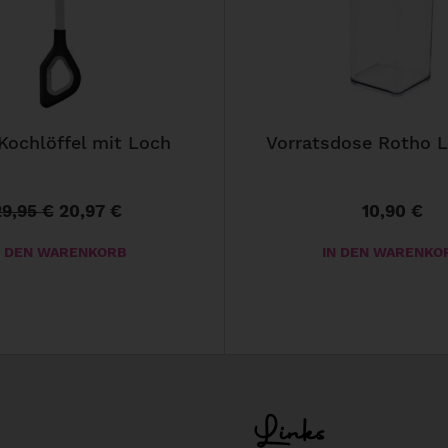
Kochlöffel mit Loch
Vorratsdose Rotho Lo
29,95
€
20,97
€
10,90
€
U
A
r
k
N DEN WARENKORB
IN DEN WARENKO
s
t
p
u
r
e
ü
l
n
l
g
e
Links
l
r