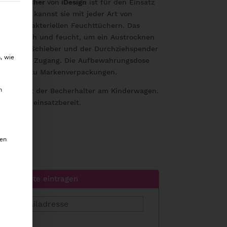
Feuchttücher
von
iDesign
ist für den Einsatz
willigung erteilt werden kann. Die erste Service-Gru
acht. Du kannst sie mit jeder Art von
lich antibakteriellen Feuchttüchern.
Das
ücher frisch und feucht, um ein Austrocknen
chließen-Schieber und der Durchziehspender
, wie
 einfachen Zugang. Die Aufbewahrungsdose
Alternative zu Markenverpackungen.
m
keit bietet der Becherhalter am Kinderwagen.
ederzeit einsatzbereit.
den
e Warteliste eintragen