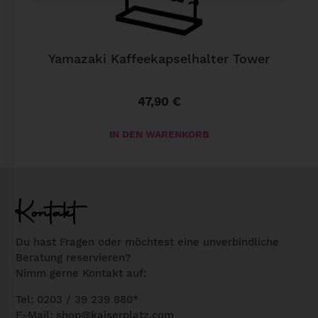
k
M
e
Yamazaki Kaffeekapselhalter Tower
n
g
47,90
€
e
IN DEN WARENKORB
Kontakt
Du hast Fragen oder möchtest eine unverbindliche
Beratung reservieren?
Nimm gerne Kontakt auf:
Tel: 0203 / 39 239 880*
E-Mail:
shop@kaiserplatz.com