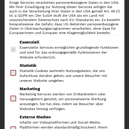
Einige Services verarbeiten personenbezogene Daten in den USA.
Mit Ihrer Einwilligung zur Nutzung dieser Services willigen Sie
auch in die Verarbeitung Ihrer Daten in den USA gemäß Art. 49 (1)
lit. a GDPR ein. Der EuGH stuft die USA als ein Land mit
unzureichendem Datenschutz nach EU-Standards ein. Es besteht
beispielsweise die Gefahr, dass US-Behörden personenbezogene
Daten in Überwachungsprogrammen verarbeiten, ohne dass für
Europäerinnen und Europäer eine Klagemöglichkeit besteht.
Es folgt eine Liste der Service-Gruppen, für die
Essenziell
Essenzielle Services ermöglichen grundlegende Funktionen
und sind für das ordnungsgemäße Funktionieren der
Website erforderlich.
Statistik
Yamazaki Papierkorb Rin,
Statistik-Cookies sammeln Nutzungsdaten, die uns
Aufschluss darüber geben, wie unsere Besucher mit
Black
unserer Website umgehen.
Marketing
Marketing Services werden von Drittanbietern oder
66,90
€
Herausgebern genutzt, um personalisierte Werbung
anzuzeigen. Sie tun dies, indem sie Besucher über
inkl. 19 % MwSt.
Websites hinweg verfolgen.
Externe Medien
Der Yamazaki Papierkorb RIN ist eine schöne und
Inhalte von Videoplattformen und Social-Media-
praktische Ergänzung für jeden Raum. Dank eines Rings
Plattformen werden standardmäßig blockiert. Wenn