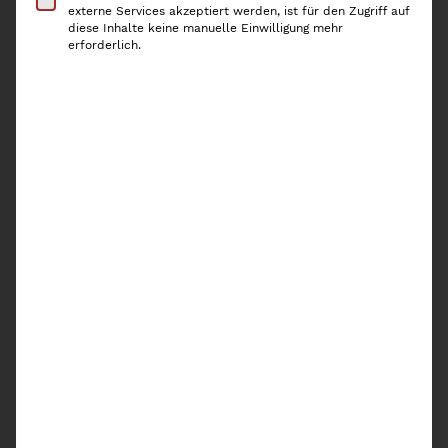
externe Services akzeptiert werden, ist für den Zugriff auf
schliessenden Deckel perfekt für die Aufbewahrung von
diese Inhalte keine manuelle Einwilligung mehr
Biomüll in der Küche.
erforderlich.
Ausverkauft!
In die Warteliste eintragen
Ich akzeptiere die Inhalte der
Datenschutzerklärung
von Kaiserplatz und
möchte benachrichtigt werden, wenn dieses
Produkt wieder vorrätig ist.