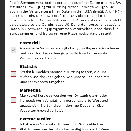
Einige Services verarbeiten personenbezogene Daten in den USA.
Mit Ihrer Einwilligung zur Nutzung dieser Services willigen Sie
auch in die Verarbeitung Ihrer Daten in den USA gemäß Art. 49 (1)
lit. a GDPR ein. Der EuGH stuft die USA als ein Land mit
unzureichendem Datenschutz nach EU-Standards ein. Es besteht
beispielsweise die Gefahr, dass US-Behörden personenbezogene
Daten in Überwachungsprogrammen verarbeiten, ohne dass für
Europäerinnen und Europäer eine Klagemöglichkeit besteht.
Es folgt eine Liste der Service-Gruppen, für die
Essenziell
Essenzielle Services ermöglichen grundlegende Funktionen
und sind für das ordnungsgemäße Funktionieren der
Website erforderlich.
Statistik
Rotho Kompost Mülleimer
Statistik-Cookies sammeln Nutzungsdaten, die uns
Aufschluss darüber geben, wie unsere Besucher mit
Albula 6l, Black
unserer Website umgehen.
Marketing
Marketing Services werden von Drittanbietern oder
11,50
€
Herausgebern genutzt, um personalisierte Werbung
anzuzeigen. Sie tun dies, indem sie Besucher über
inkl. 19 % MwSt.
Websites hinweg verfolgen.
Externe Medien
Der Kompost-Mülleimer
ALBULA
von ROTHO hat ein
Inhalte von Videoplattformen und Social-Media-
Fassungsvolumen von 6l und eignet sich mit seinem fest
Plattformen werden standardmäßig blockiert. Wenn