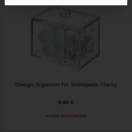
iDesign Organizer für Wattepads Clarity
9,90
€
IN DEN WARENKORB