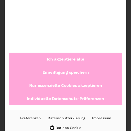
Artikelnummer:
1030 30 8080R
Kategorien:
Ordnung nach Kategorien
,
Spülunterschrank
,
Wäsche
,
Haustiere
,
Albula
,
Rotho
Beschreibung
Ich akzeptiere alle
Zusätzliche Informationen
Einwilligung speichern
Nur essenzielle Cookies akzeptieren
Rezensionen (0)
Individuelle Datenschutz-Präferenzen
Weitere Produkte
Präferenzen
Datenschutzerklärung
Impressum
Borlabs Cookie