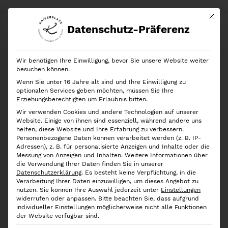
Mit di
Datenschutz-Präferenz
Start
Shop
Marken
Rotho
Rotho
Kompost Mülleimer Albula 6l, Black
Wir benötigen Ihre Einwilligung, bevor Sie unsere Website weiter
Ausverkauft!
besuchen können.
Wenn Sie unter 16 Jahre alt sind und Ihre Einwilligung zu
optionalen Services geben möchten, müssen Sie Ihre
Erziehungsberechtigten um Erlaubnis bitten.
Wir verwenden Cookies und andere Technologien auf unserer
Website. Einige von ihnen sind essenziell, während andere uns
helfen, diese Website und Ihre Erfahrung zu verbessern.
Personenbezogene Daten können verarbeitet werden (z. B. IP-
Adressen), z. B. für personalisierte Anzeigen und Inhalte oder die
Messung von Anzeigen und Inhalten.
Weitere Informationen über
die Verwendung Ihrer Daten finden Sie in unserer
Datenschutzerklärung
.
Es besteht keine Verpflichtung, in die
Verarbeitung Ihrer Daten einzuwilligen, um dieses Angebot zu
nutzen.
Sie können Ihre Auswahl jederzeit unter
Einstellungen
widerrufen oder anpassen.
Bitte beachten Sie, dass aufgrund
individueller Einstellungen möglicherweise nicht alle Funktionen
der Website verfügbar sind.