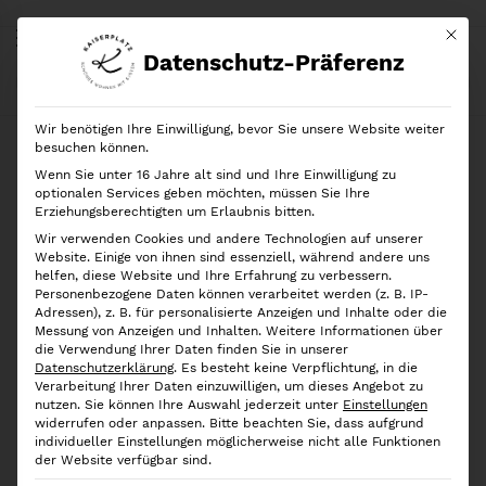
Mit di
Datenschutz-Präferenz
Start
Shop
Marken
Rotho
Rotho
Kompost Mülleimer Albula 6l, White
Wir benötigen Ihre Einwilligung, bevor Sie unsere Website weiter
besuchen können.
Wenn Sie unter 16 Jahre alt sind und Ihre Einwilligung zu
optionalen Services geben möchten, müssen Sie Ihre
Erziehungsberechtigten um Erlaubnis bitten.
Wir verwenden Cookies und andere Technologien auf unserer
Website. Einige von ihnen sind essenziell, während andere uns
helfen, diese Website und Ihre Erfahrung zu verbessern.
Personenbezogene Daten können verarbeitet werden (z. B. IP-
Adressen), z. B. für personalisierte Anzeigen und Inhalte oder die
Messung von Anzeigen und Inhalten.
Weitere Informationen über
die Verwendung Ihrer Daten finden Sie in unserer
Datenschutzerklärung
.
Es besteht keine Verpflichtung, in die
Verarbeitung Ihrer Daten einzuwilligen, um dieses Angebot zu
nutzen.
Sie können Ihre Auswahl jederzeit unter
Einstellungen
widerrufen oder anpassen.
Bitte beachten Sie, dass aufgrund
individueller Einstellungen möglicherweise nicht alle Funktionen
der Website verfügbar sind.