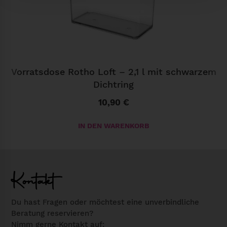
6
l
,
W
h
Vorratsdose Rotho Loft – 2,1 l mit schwarzem
i
Dichtring
t
10,90
€
e
M
IN DEN WARENKORB
e
n
g
e
Kontakt
Du hast Fragen oder möchtest eine unverbindliche
Beratung reservieren?
Nimm gerne Kontakt auf: