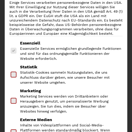
Einige Services verarbeiten personenbezogene Daten in den USA.
Mit Ihrer Einwilligung zur Nutzung dieser Services willigen Sie
auch in die Verarbeitung Ihrer Daten in den USA gemäß Art. 49 (1)
lit. a GDPR ein. Der EuGH stuft die USA als ein Land mit
unzureichendem Datenschutz nach EU-Standards ein. Es besteht
beispielsweise die Gefahr, dass US-Behörden personenbezogene
Daten in Überwachungsprogrammen verarbeiten, ohne dass für
Europäerinnen und Europäer eine Klagemöglichkeit besteht.
Es folgt eine Liste der Service-Gruppen, für die
Essenziell
Essenzielle Services ermöglichen grundlegende Funktionen
und sind für das ordnungsgemäße Funktionieren der
Website erforderlich.
Statistik
Rotho Kompost Mülleimer
Statistik-Cookies sammeln Nutzungsdaten, die uns
Aufschluss darüber geben, wie unsere Besucher mit
Albula 6l, White
unserer Website umgehen.
Marketing
11,50
€
Marketing Services werden von Drittanbietern oder
Herausgebern genutzt, um personalisierte Werbung
anzuzeigen. Sie tun dies, indem sie Besucher über
inkl. 19 % MwSt.
Websites hinweg verfolgen.
Der Kompost-Mülleimer
ALBULA
von ROTHO hat ein
Externe Medien
Inhalte von Videoplattformen und Social-Media-
Fassungsvolumen von 6l und eignet sich mit seinem fest
Plattformen werden standardmäßig blockiert. Wenn