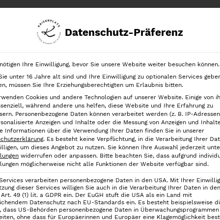
Datenschutz-Präferenz
chrank
Ordnung in der Schublade
Ordnung nach Kategorien
nötigen Ihre Einwilligung, bevor Sie unsere Website weiter besuchen können.
ie unter 16 Jahre alt sind und Ihre Einwilligung zu optionalen Services gebe
n, müssen Sie Ihre Erziehungsberechtigten um Erlaubnis bitten.
rwenden Cookies und andere Technologien auf unserer Website. Einige von i
ssenziell, während andere uns helfen, diese Website und Ihre Erfahrung zu
sern.
Personenbezogene Daten können verarbeitet werden (z. B. IP-Adressen),
rsonalisierte Anzeigen und Inhalte oder die Messung von Anzeigen und Inhalt
e Informationen über die Verwendung Ihrer Daten finden Sie in unserer
chutzerklärung
.
Es besteht keine Verpflichtung, in die Verarbeitung Ihrer Da
illigen, um dieses Angebot zu nutzen.
Sie können Ihre Auswahl jederzeit unte
llungen
widerrufen oder anpassen.
Bitte beachten Sie, dass aufgrund individu
llungen möglicherweise nicht alle Funktionen der Website verfügbar sind.
 Services verarbeiten personenbezogene Daten in den USA. Mit Ihrer Einwilli
tzung dieser Services willigen Sie auch in die Verarbeitung Ihrer Daten in d
Art. 49 (1) lit. a GDPR ein. Der EuGH stuft die USA als ein Land mit
ichendem Datenschutz nach EU-Standards ein. Es besteht beispielsweise d
, dass US-Behörden personenbezogene Daten in Überwachungsprogrammen
Tipps & Tricks Gewürzsammlung
eiten, ohne dass für Europäerinnen und Europäer eine Klagemöglichkeit best