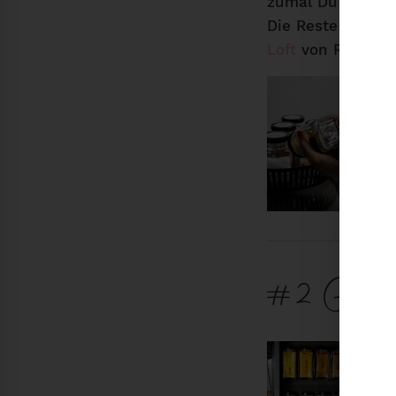
zumal Du wahrsch
Die Reste lassen
Loft
von Rotho od
#2 Gewür