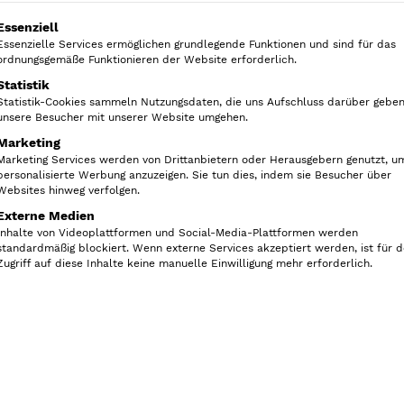
olgt eine Liste der Service-Gruppen, für die eine Ein
Essenziell
Ordnung in der Gewürzsam
Essenzielle Services ermöglichen grundlegende Funktionen und sind für das
ordnungsgemäße Funktionieren der Website erforderlich.
Statistik
Statistik-Cookies sammeln Nutzungsdaten, die uns Aufschluss darüber geben
ublade herrscht oft ein großes Durcheinander. Es gib
unsere Besucher mit unserer Website umgehen.
nd geschlossenen Verpackungen; diese sehen auch 
Marketing
aus und vermischen sich bei jedem „Raus und Rein“
Marketing Services werden von Drittanbietern oder Herausgebern genutzt, u
personalisierte Werbung anzuzeigen. Sie tun dies, indem sie Besucher über
das Auge, sondern auch die Abläufe beim Kochen und
Websites hinweg verfolgen.
Nachkäufe von Gewürzen, die sich im Hintergrund gu
Externe Medien
Inhalte von Videoplattformen und Social-Media-Plattformen werden
standardmäßig blockiert. Wenn externe Services akzeptiert werden, ist für 
Zugriff auf diese Inhalte keine manuelle Einwilligung mehr erforderlich.
Transparenz in Deine Gewürzsammlung zu bringen, 
ps und Produkte für Dich zusammengefasst.
zaufbewahrung