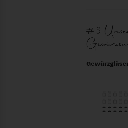
#3 Unser
Gewürzs
Gewürzgläse