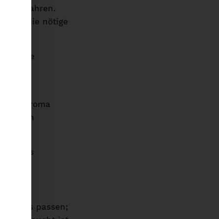
fzubewahren.
hafft die nötige
en diese
der mit
ese an Aroma
 auf den
eite des
stift.
würzglas passen;