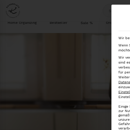
Home Organizing
Bestseller
Ordnung im S
Sale %
Wir be
Wenn S
möchte
Wir ve
sind e
verbes
für pe
Weiter
Datens
einzuw
Einste
Einste
Einige
zur Nu
gemäß 
unzure
Gefahr
verarb