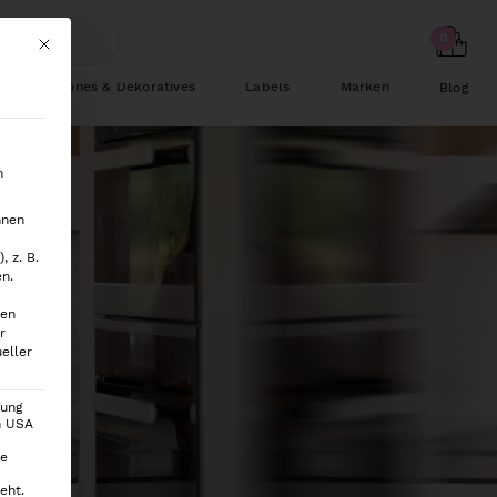
Mit diesem Button wird der Dialog geschlossen. Seine Funktionalität ist
Schönes & Dekoratives
Labels
Marken
Blog
n
hnen
 z. B.
en.
ten
r
eller
gung
en USA
ie
eht.