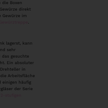
u die Boxen
Gewürze direkt
ne Gewürze im
Gewürztreppe
.
k lagerst, kann
und sehr
 das gesuchte
t. Ein absoluter
rehteller in
die Arbeitsfläche
 einigen häufig
gläser der Serie
m
2-stufigen