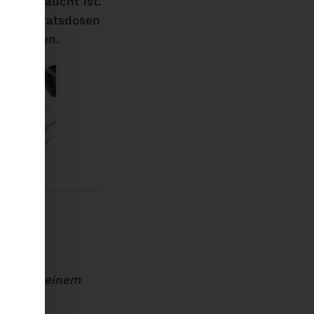
aufgebraucht ist.
ten Vorratsdosen
verstauen.
der auf einem