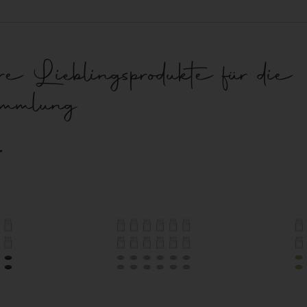
e Lieblingsprodukte für die
ammlung
r