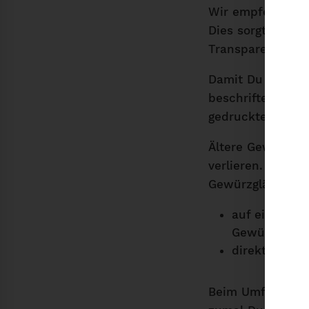
Wir empfehlen Di
Dies sorgt in De
Transparenz.
Damit Du weißt,
beschriftet werd
gedruckten
Labe
Ältere Gewürze s
verlieren. Daher
Gewürzgläsern zu
auf einem kl
Gewürzglase
direkt auf d
Beim Umfüllen bl