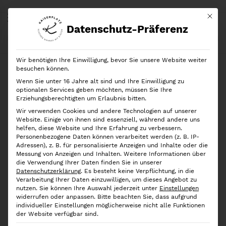
Mit di
Datenschutz-Präferenz
Start
Shop
Ordnung nach Kategorien
30er-Set Kleiderbügel Samt, Black
Wir benötigen Ihre Einwilligung, bevor Sie unsere Website weiter
Ausverkauft!
besuchen können.
Wenn Sie unter 16 Jahre alt sind und Ihre Einwilligung zu
optionalen Services geben möchten, müssen Sie Ihre
Erziehungsberechtigten um Erlaubnis bitten.
Wir verwenden Cookies und andere Technologien auf unserer
Website. Einige von ihnen sind essenziell, während andere uns
helfen, diese Website und Ihre Erfahrung zu verbessern.
Personenbezogene Daten können verarbeitet werden (z. B. IP-
Adressen), z. B. für personalisierte Anzeigen und Inhalte oder die
Messung von Anzeigen und Inhalten.
Weitere Informationen über
die Verwendung Ihrer Daten finden Sie in unserer
Datenschutzerklärung
.
Es besteht keine Verpflichtung, in die
Verarbeitung Ihrer Daten einzuwilligen, um dieses Angebot zu
nutzen.
Sie können Ihre Auswahl jederzeit unter
Einstellungen
widerrufen oder anpassen.
Bitte beachten Sie, dass aufgrund
individueller Einstellungen möglicherweise nicht alle Funktionen
der Website verfügbar sind.