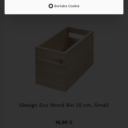
Weitere Produkte
Borlabs Cookie
iDesign Eco Wood Bin 25 cm, Small
16,90
€