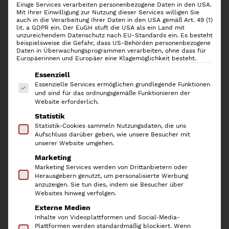
Einige Services verarbeiten personenbezogene Daten in den USA.
Mit Ihrer Einwilligung zur Nutzung dieser Services willigen Sie
auch in die Verarbeitung Ihrer Daten in den USA gemäß Art. 49 (1)
lit. a GDPR ein. Der EuGH stuft die USA als ein Land mit
unzureichendem Datenschutz nach EU-Standards ein. Es besteht
beispielsweise die Gefahr, dass US-Behörden personenbezogene
Daten in Überwachungsprogrammen verarbeiten, ohne dass für
Europäerinnen und Europäer eine Klagemöglichkeit besteht.
Es folgt eine Liste der Service-Gruppen, für die
Essenziell
Essenzielle Services ermöglichen grundlegende Funktionen
und sind für das ordnungsgemäße Funktionieren der
Website erforderlich.
Statistik
30er-Set Kleiderbügel Samt,
Statistik-Cookies sammeln Nutzungsdaten, die uns
Aufschluss darüber geben, wie unsere Besucher mit
Black
unserer Website umgehen.
Marketing
Marketing Services werden von Drittanbietern oder
23,70
€
Herausgebern genutzt, um personalisierte Werbung
anzuzeigen. Sie tun dies, indem sie Besucher über
inkl. 19 % MwSt.
Websites hinweg verfolgen.
Externe Medien
Die
Kleiderbügel SAMT
in schwarz sind mit ihrer Breite
Inhalte von Videoplattformen und Social-Media-
von 5mm super schmal und verhelfen Dir im
Plattformen werden standardmäßig blockiert. Wenn