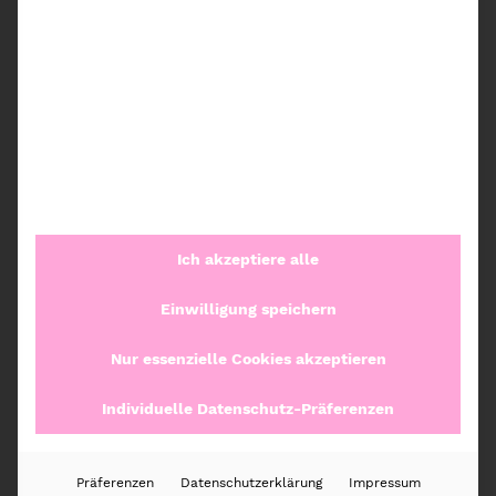
Artikelnummer:
202122KP-3
Kategorien:
Ordnung nach Kategorien
,
Ankleide
Ich akzeptiere alle
Beschreibung
Einwilligung speichern
Zusätzliche Informationen
Nur essenzielle Cookies akzeptieren
Individuelle Datenschutz-Präferenzen
Rezensionen (0)
Präferenzen
Datenschutzerklärung
Impressum