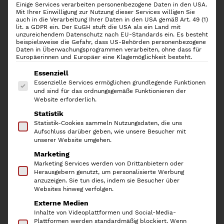
Einige Services verarbeiten personenbezogene Daten in den USA.
Mit Ihrer Einwilligung zur Nutzung dieser Services willigen Sie
auch in die Verarbeitung Ihrer Daten in den USA gemäß Art. 49 (1)
lit. a GDPR ein. Der EuGH stuft die USA als ein Land mit
unzureichendem Datenschutz nach EU-Standards ein. Es besteht
beispielsweise die Gefahr, dass US-Behörden personenbezogene
Daten in Überwachungsprogrammen verarbeiten, ohne dass für
Europäerinnen und Europäer eine Klagemöglichkeit besteht.
Es folgt eine Liste der Service-Gruppen, für die
Essenziell
Essenzielle Services ermöglichen grundlegende Funktionen
und sind für das ordnungsgemäße Funktionieren der
Website erforderlich.
Statistik
iDesign Aufbewahrungskorb
Statistik-Cookies sammeln Nutzungsdaten, die uns
Aufschluss darüber geben, wie unsere Besucher mit
Serie Classico, Black
unserer Website umgehen.
Marketing
Marketing Services werden von Drittanbietern oder
18,90
€
Herausgebern genutzt, um personalisierte Werbung
anzuzeigen. Sie tun dies, indem sie Besucher über
inkl. 19 % MwSt.
Websites hinweg verfolgen.
Externe Medien
Der Aufbewahrungskorb der Serie
CLASSICO
von iDesign
Inhalte von Videoplattformen und Social-Media-
zaubert im Handumdrehen Struktur, Ordnung und
Plattformen werden standardmäßig blockiert. Wenn