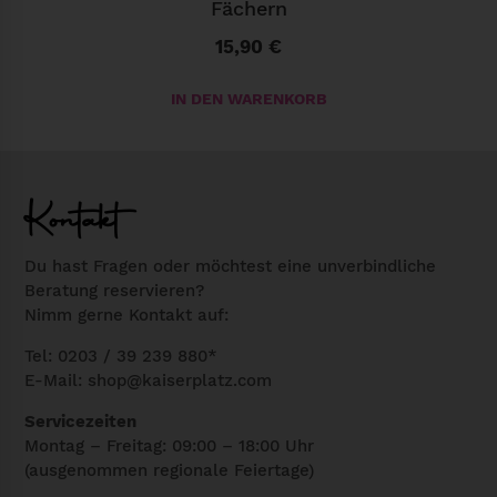
o
Fächern
,
15,90
€
B
l
IN DEN WARENKORB
a
c
k
Kontakt
M
e
Du hast Fragen oder möchtest eine unverbindliche
n
Beratung reservieren?
g
Nimm gerne Kontakt auf:
e
Tel: 0203 / 39 239 880*
E-Mail:
shop@kaiserplatz.com
Servicezeiten
Montag – Freitag: 09:00 – 18:00 Uhr
(ausgenommen regionale Feiertage)