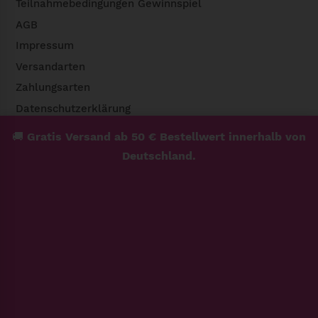
Teilnahmebedingungen Gewinnspiel
AGB
Impressum
Versandarten
Zahlungsarten
Datenschutzerklärung
Widerrufsbelehrung & Widerrufsformular
🚚
Gratis Versand ab 50 € Bestellwert innerhalb von
Deutschland.